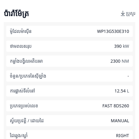
ប៉ារ៉ាម៉ែត្រ
ប្រូសួរ
ម៉ូដែលម៉ាស៊ីន
WP13G530E310
ថាមពលសរុប
390
kW
កម្លាំងបង្វិលអតិបរមា
2300
NM
ចំនួន/ប្រភេទនៃស៊ីឡាំង
-
ការផ្លាស់ទីលំនៅ
12.54
L
ប្រភេទប្រអប់លេខ
FAST 8DS260
ស្វ័យប្រវត្តិ / ដោយដៃ
MANUAL
ដៃឆ្វេង/ស្តាំ
RIGHT