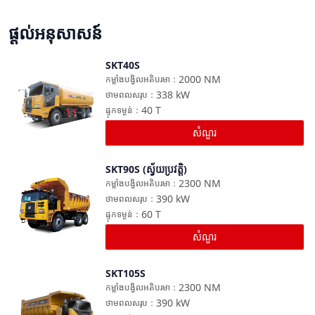
ផ្តល់អនុសាសន៍
SKT40S
ប្រៀបធៀប
2000
NM
កម្លាំងបង្វិលអតិបរមា
：
338
kW
ថាមពលសរុប
：
40
T
ផ្ទុកទម្ងន់
：
សំណួរ
SKT90S (ស្វ័យប្រវត្តិ)
ប្រៀបធៀប
2300
NM
កម្លាំងបង្វិលអតិបរមា
：
390
kW
ថាមពលសរុប
：
60
T
ផ្ទុកទម្ងន់
：
សំណួរ
SKT105S
ប្រៀបធៀប
2300
NM
កម្លាំងបង្វិលអតិបរមា
：
390
kW
ថាមពលសរុប
：