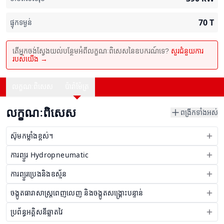
70
T
ផ្ទុកទម្ងន់
តើអ្នកចង់ស្វែងយល់បន្ថែមអំពីលក្ខណៈពិសេសនៃឧបករណ៍ទេ?
សួរជំនួយការ
របស់យើង →
លក្ខណៈពិសេស
ប៉ារ៉ាម៉ែត្រ
លក្ខណៈពិសេស
ពង្រីកទាំងអស់
ស៊ុមកម្លាំងខ្ពស់។
ការព្យួរ Hydropneumatic
ការព្យួរប្រេងនិងឧស្ម័ន
ចង្កូតធារាសាស្ត្រពេញលេញ និងចង្កូតសង្គ្រោះបន្ទាន់
ប្រព័ន្ធអគ្គិសនីឆ្លាតវៃ