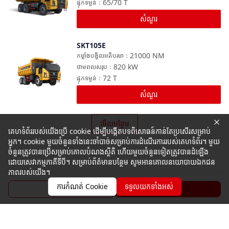
65/70
T
ផ្ទុកទម្ងន់
：
សំណួរ
SKT105E
ប្រៀបធៀប
21000
NM
កម្លាំងបង្វិលអតិបរមា
：
820
kW
ថាមពលសរុប
：
72
T
ផ្ទុកទម្ងន់
：
សំណួរ
មើលបន្ថែម
គេហទំព័ររបស់យើងប្រើ cookie ដើម្បីបង្កើតបទពិសោធន៍កាន់តែប្រសើរសម្រាប់
អ្នក។ cookie មួយចំនួនទាំងនេះចាំបាច់សម្រាប់ការដំណើរការរបស់គេហទំព័រ។ មួយ
ចំនួនត្រូវបានប្រើសម្រាប់គោលបំណងស្ថិតិ ហើយមួយចំនួនទៀតត្រូវបានដំឡើង
ដោយសេវាកម្មភាគីទីបី។ សម្រាប់ព័ត៌មានបន្ថែម សូមអានគោលនយោបាយឯកជន
ភាពរបស់យើង។
ការកំណត់ Cookie
ទទួលយកទាំងអស់
ប្រូសួរ
សំណួរ