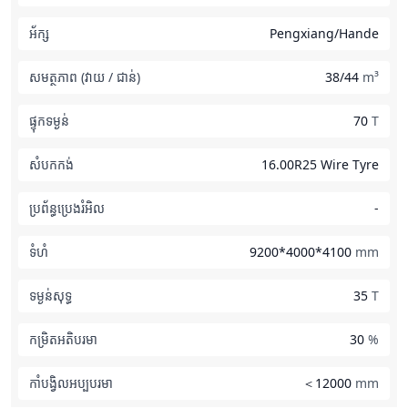
អ័ក្ស
Pengxiang/Hande
សមត្ថភាព (វាយ / ជាន់)
38/44
m³
ផ្ទុកទម្ងន់
70
T
សំបកកង់
16.00R25 Wire Tyre
ប្រព័ន្ធប្រេងរំអិល
-
ទំហំ
9200*4000*4100
mm
ទម្ងន់​សុទ្ធ
35
T
កម្រិតអតិបរមា
30
%
កាំបង្វិលអប្បបរមា
＜12000
mm