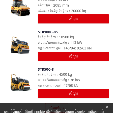
2085
mm
ទទឹងបង្រួម
：
20000
kg
អតិបរមា។ ទំងន់ប្រតិបត្តិការ
：
សំណួរ
STR100C-8S
ប្រៀបធៀប
10500
kg
ទំងន់ប្រតិបត្តិការ
：
113
kW
ថាមពលដែលបានវាយតម្លៃ
：
140/94; 92/63
kN
កម្លាំង centrifugal
：
សំណួរ
STR50C-8
ប្រៀបធៀប
4500
kg
ទំងន់ប្រតិបត្តិការ
：
36
kW
ថាមពលដែលបានវាយតម្លៃ
：
47/68
kN
កម្លាំង centrifugal
：
សំណួរ
មើលបន្ថែម
គេហទំព័ររបស់យើងប្រើ cookie ដើម្បីបង្កើតបទពិសោធន៍កាន់តែប្រសើរសម្រាប់