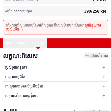
390/258
kN
កម្លាំង centrifugal
តើអ្នកចង់ស្វែងយល់បន្ថែមអំពីលក្ខណៈពិសេសនៃឧបករណ៍ទេ?
សួរជំនួយការ
របស់យើង →
លក្ខណៈពិសេស
ប៉ារ៉ាម៉ែត្រ
លក្ខណៈពិសេស
ពង្រីកទាំងអស់
ប្រសិទ្ធភាពខ្ពស់។
ពន្យារអាយុជីវិត
ការលួងលោមរបស់ប្រតិបត្តិករ
លក្ខណៈពិសេសសុវត្ថិភាព