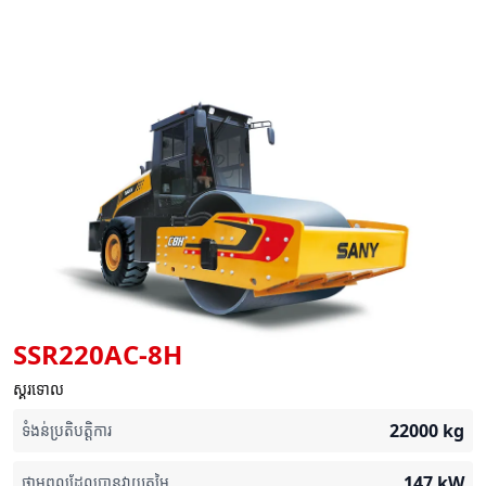
SSR220AC-8H
ស្គរទោល
22000
kg
ទំងន់ប្រតិបត្តិការ
147
kW
ថាមពលដែលបានវាយតម្លៃ