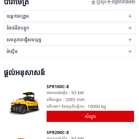
ប៉ារ៉ាម៉ែត្រ
ប្រូសួរ
ពង្រីកទាំងអស់
យន្តការបង្រួម
ទំងន់និងបន្ទុក
សមត្ថភាពធ្វើសមយុទ្ធ
ម៉ាស៊ីន
ផ្តល់អនុសាសន៍
SPR160C-8
ប្រៀបធៀប
93
kW
ថាមពលម៉ាស៊ីន
：
2085
mm
ទទឹងបង្រួម
：
16000
kg
អតិបរមា។ ទំងន់ប្រតិបត្តិការ
：
សំណួរ
SPR200C-8
ប្រៀបធៀប
93
kW
ថាមពលម៉ាស៊ីន
：