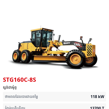
STG160C-8S
ស្តង់ដារម៉ូតូ
118
kW
ថាមពលដែលបានវាយតម្លៃ
13700
T
ទំងន់ប្រតិបត្តិការ