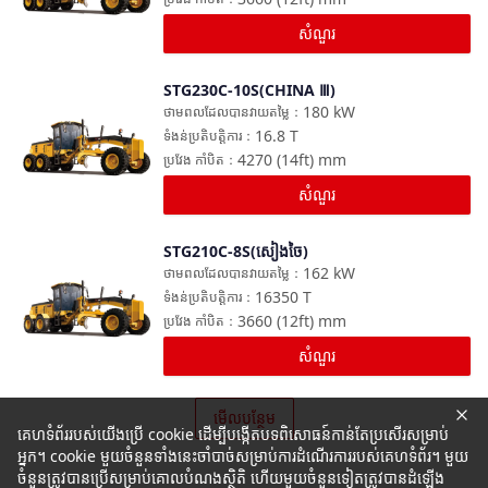
សំណួរ
STG230C-10S(CHINA Ⅲ)
ប្រៀបធៀប
180
kW
ថាមពលដែលបានវាយតម្លៃ
：
16.8
T
ទំងន់ប្រតិបត្តិការ
：
4270 (14ft)
mm
ប្រវែង កាំបិត
：
សំណួរ
STG210C-8S(សៀងចៃ)
ប្រៀបធៀប
162
kW
ថាមពលដែលបានវាយតម្លៃ
：
16350
T
ទំងន់ប្រតិបត្តិការ
：
3660 (12ft)
mm
ប្រវែង កាំបិត
：
សំណួរ
មើលបន្ថែម
គេហទំព័ររបស់យើងប្រើ cookie ដើម្បីបង្កើតបទពិសោធន៍កាន់តែប្រសើរសម្រាប់
អ្នក។ cookie មួយចំនួនទាំងនេះចាំបាច់សម្រាប់ការដំណើរការរបស់គេហទំព័រ។ មួយ
ចំនួនត្រូវបានប្រើសម្រាប់គោលបំណងស្ថិតិ ហើយមួយចំនួនទៀតត្រូវបានដំឡើង