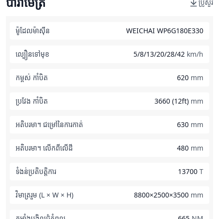
ប៉ារ៉ាម៉ែត្រ
ប្រូសួរ
ម៉ូដែលម៉ាស៊ីន
WEICHAI WP6G180E330
ល្បឿនទៅមុខ
5/8/13/20/28/42
km/h
កម្ពស់ កាំបិត
620
mm
ប្រវែង កាំបិត
3660 (12ft)
mm
អតិបរមា។ ជម្រៅនៃការកាត់
630
mm
អតិបរមា។ លើកពីលើដី
480
mm
ទំងន់ប្រតិបត្តិការ
13700
T
វិមាត្ររួម (L × W × H)
8800×2500×3500
mm
កម្លាំងបង្វិលជុំកំពូល
665
NM