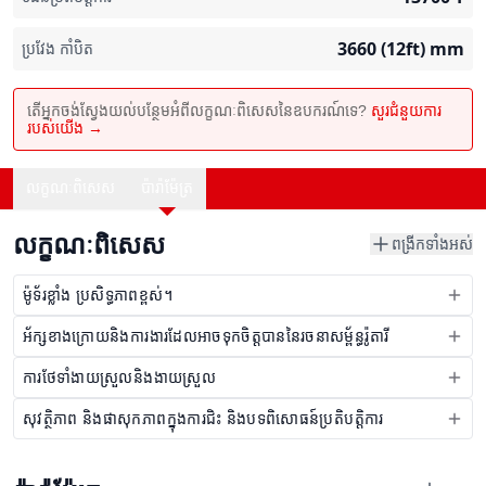
3660 (12ft)
mm
ប្រវែង កាំបិត
តើអ្នកចង់ស្វែងយល់បន្ថែមអំពីលក្ខណៈពិសេសនៃឧបករណ៍ទេ?
សួរជំនួយការ
របស់យើង →
លក្ខណៈពិសេស
ប៉ារ៉ាម៉ែត្រ
លក្ខណៈពិសេស
ពង្រីកទាំងអស់
ម៉ូទ័រខ្លាំង ប្រសិទ្ធភាពខ្ពស់។
អ័ក្សខាងក្រោយនិងការងារដែលអាចទុកចិត្តបាននៃរចនាសម្ព័ន្ធរ៉ូតារី
ការថែទាំងាយស្រួលនិងងាយស្រួល
សុវត្ថិភាព និងផាសុកភាពក្នុងការជិះ និងបទពិសោធន៍ប្រតិបត្តិការ