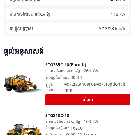
ថាមពលដែលបានវាយតម្លៃ
118
kW
ល្បឿនបញ្ច្រាស
5/13/28
km/h
ផ្តល់អនុសាសន៍
STG335C-10(Euro Ⅲ)
ប្រៀបធៀប
264
kW
ថាមពលដែលបានវាយតម្លៃ
：
30.3
T
ទំងន់ប្រតិបត្តិការ
：
4572(standard)/4877(optional)
ប្រវែង
កាំបិត
：
mm
សំណួរ
STG210C-10
ប្រៀបធៀប
168
kW
ថាមពលដែលបានវាយតម្លៃ
：
16200
T
ទំងន់ប្រតិបត្តិការ
：
3660 (12ft)
mm
ប្រវែង កាំបិត
：