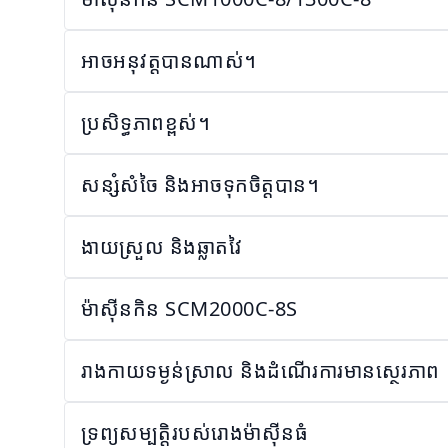
អាចអនុវត្តបានណាស់។
ប្រសិទ្ធភាពខ្ពស់។
សន្សំសំចៃ និងអាចទុកចិត្តបាន។
ងាយស្រួល និងឆ្លាតវៃ
ម៉ាស៊ីនកិន SCM2000C-8S
រាងកាយទម្ងន់ស្រាល និងដំណើរការមានស្ថេរភាព
ទ្រព្យសម្បត្តិរបស់រោងម៉ាស៊ីនធំ