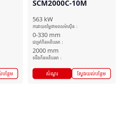
SCM2000C-10M
563
kW
ការវាយតម្លៃថាមពលម៉ាស៊ីន
：
0-330
mm
ជម្រៅកិនអតិបរមា
：
2000
mm
ទទឹងកិនអតិបរមា
：
់បន្ថែម
សំណួរ
ស្វែងយល់បន្ថែម