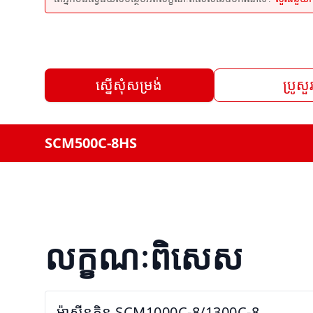
ស្នើសុំសម្រង់
ប្រូសួ
SCM500C-8HS
លក្ខណៈពិសេស
ម៉ាស៊ីនកិន SCM1000C-8/1300C-8