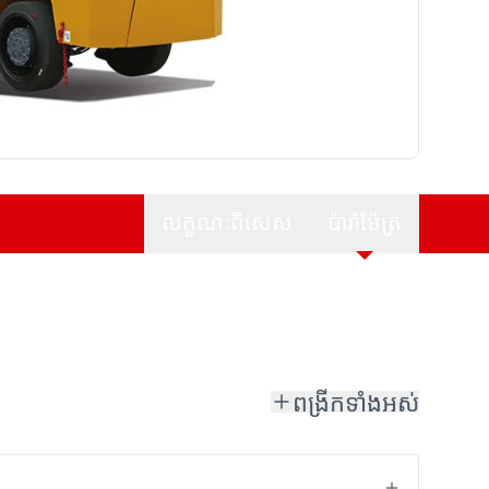
លក្ខណៈពិសេស
ប៉ារ៉ាម៉ែត្រ
ពង្រីកទាំងអស់