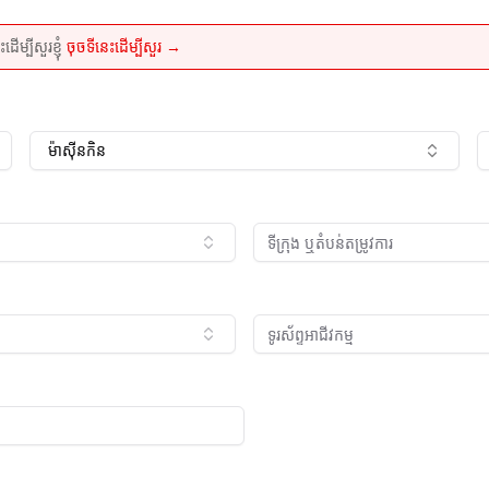
្បីសួរខ្ញុំ
ចុចទីនេះដើម្បីសួរ →
ម៉ាស៊ីន​កិន