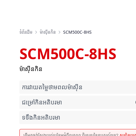
ទំព័រដើម
ម៉ាស៊ីន​កិន
SCM500C-8HS
SCM500C-8HS
ម៉ាស៊ីនកិន
ការវាយតម្លៃថាមពលម៉ាស៊ីន
ជម្រៅកិនអតិបរមា
ទទឹងកិនអតិបរមា
តើអ្នកចង់ស្វែងយល់បន្ថែមអំពីលក្ខណៈពិសេសនៃឧបករណ៍ទេ?
សួរជំនួយ