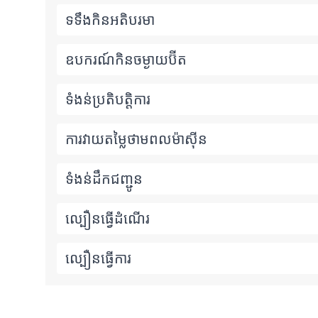
ទទឹងកិនអតិបរមា
ឧបករណ៍កិនចម្ងាយប៊ីត
ទំងន់ប្រតិបត្តិការ
ការវាយតម្លៃថាមពលម៉ាស៊ីន
ទំងន់ដឹកជញ្ជូន
ល្បឿនធ្វើដំណើរ
ល្បឿនធ្វើការ