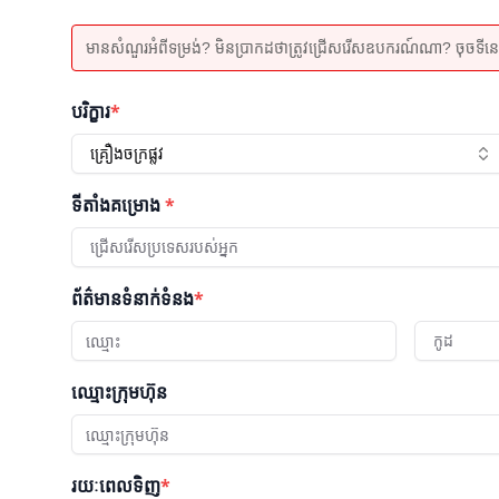
មានសំណួរអំពីទម្រង់? មិនប្រាកដថាត្រូវជ្រើសរើសឧបករណ៍ណា? ចុចទីនេះដើម
បរិក្ខារ
*
គ្រឿងចក្រផ្លូវ
ទីតាំងគម្រោង
*
ជ្រើសរើសប្រទេសរបស់អ្នក
ព័ត៌មានទំនាក់ទំនង
*
កូដ
ឈ្មោះក្រុមហ៊ុន
រយៈពេលទិញ
*