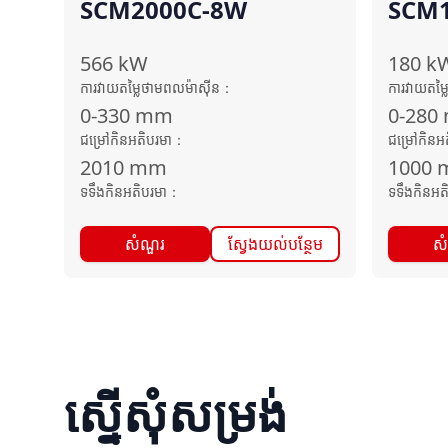
SCM2000C-8W
SCM1
566
kW
180
k
ការវាយតម្លៃថាមពលម៉ាស៊ីន
：
ការវាយតម្
0-330
mm
0-280
ជម្រៅកិនអតិបរមា
：
ជម្រៅកិនអ
2010
mm
1000
ទទឹងកិនអតិបរមា
：
ទទឹងកិនអត
សំណួរ
ស្វែងយល់បន្ថែម
ស
ស្នើសុំសម្រង់