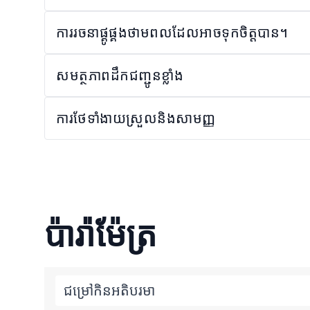
ការរចនាផ្គូផ្គងថាមពលដែលអាចទុកចិត្តបាន។
សមត្ថភាពដឹកជញ្ជូនខ្លាំង
ការថែទាំងាយស្រួលនិងសាមញ្ញ
ប៉ារ៉ាម៉ែត្រ
ជម្រៅកិនអតិបរមា