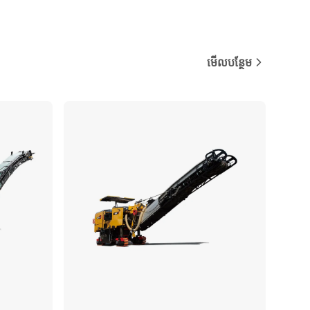
មើលបន្ថែម
ប្រៀបធៀប
ប្រៀបធៀប