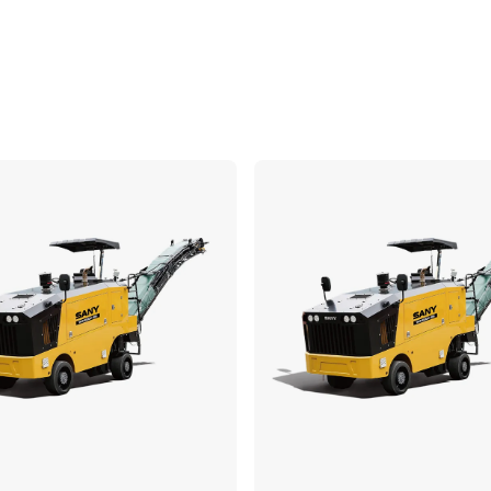
ប្រៀបធៀប