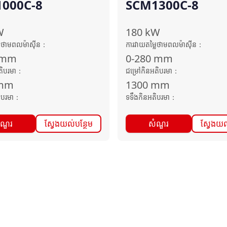
000C-8
SCM1300C-8
W
180
kW
លៃថាមពលម៉ាស៊ីន
：
ការវាយតម្លៃថាមពលម៉ាស៊ីន
：
mm
0-280
mm
តិបរមា
：
ជម្រៅកិនអតិបរមា
：
mm
1300
mm
ិបរមា
：
ទទឹងកិនអតិបរមា
：
ំណួរ
ស្វែងយល់បន្ថែម
សំណួរ
ស្វែងយល