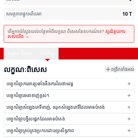
10
T
សមត្ថភាពផ្ទុកអតិបរមា
តើអ្នកចង់ស្វែងយល់បន្ថែមអំពីលក្ខណៈពិសេសនៃឧបករណ៍ទេ?
សួរជំនួយការ
របស់យើង →
លក្ខណៈពិសេស
ប៉ារ៉ាម៉ែត្រ
លក្ខណៈពិសេស
ពង្រីកទាំងអស់
បច្ចេកវិទ្យាការពារប្រឆាំងនឹងការវិលថាមវន្ត
បច្ចេកវិទ្យារចនាខាញ់ខ្ពស់។
បច្ចេកវិទ្យាសំឡេងរោទិ៍ខាញ់, ឈុតសំឡេងរោទិ៍ដែលមានប៉ាតង់
បច្ចេកវិទ្យាបង្វិលផ្តេកដែលមានប៉ាតង់
បច្ចេកវិទ្យាគ្រប់គ្រងប្រកបដោយប្រសិទ្ធភាព