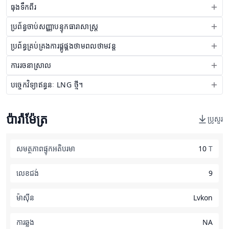
ធុងទឹកពីរ
ប្រព័ន្ធចាប់សញ្ញាបន្ទុកធារាសាស្ត្រ
ប្រព័ន្ធគ្រប់គ្រងការផ្គូផ្គងថាមពលថាមវន្ត
ការរចនាស្រាល
បច្ចេកវិទ្យាឥន្ធនៈ LNG ថ្មី។
ប៉ារ៉ាម៉ែត្រ
ប្រូសួរ
សមត្ថភាពផ្ទុកអតិបរមា
10
T
លេខជង់
9
ម៉ាស៊ីន
Lvkon
ការឆ្លង
NA