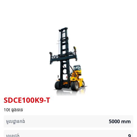
SDCE100K9-T
10t ធុងទទេ
5000
mm
មូលដ្ឋានកង់
9
លេខជង់