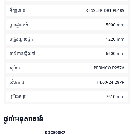
អ័ក្សដ្រាយ
KESSLER D81 PL489
មូលដ្ឋានកង់
5000
mm
មជ្ឈមណ្ឌលផ្ទុក
1220
mm
នាទី ការបង្វិលកាំ
6600
mm
ស្នប់មេ
PERMCO P257A
សំបកកង់
14.00-24 28PR
ប្រវែង​សរុប
7610
mm
ផ្តល់អនុសាសន៍
SDCE90K7