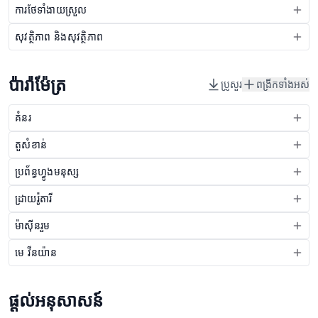
ការថែទាំងាយស្រួល
សុវត្ថិភាព និងសុវត្ថិភាព
ប៉ារ៉ាម៉ែត្រ
ប្រូសួរ
ពង្រីកទាំងអស់
គំនរ
តួសំខាន់
ប្រព័ន្ធហ្វូងមនុស្ស
ដ្រាយរ៉ូតារី
ម៉ាស៊ីនរួម
មេ វីនយ៉ាន
ផ្តល់អនុសាសន៍