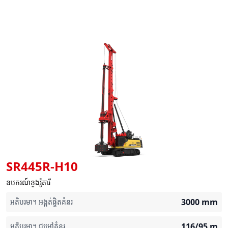
SR445R-H10
ឧបករណ៍ខួងរ៉ូតារី
3000
mm
អតិបរមា។ អង្កត់ផ្ចិតគំនរ
116/95
m
អតិបរមា។ ជម្រៅគំនរ