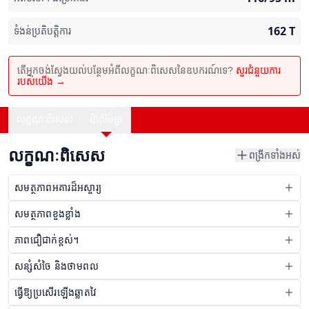
162
T
ទំងន់ប្រតិបត្តិការ
តើអ្នកចង់ស្វែងយល់បន្ថែមអំពីលក្ខណៈពិសេសនៃឧបករណ៍ទេ?
សួរជំនួយការ
របស់យើង →
លក្ខណៈពិសេស
ប៉ារ៉ាម៉ែត្រ
លក្ខណៈពិសេស
ពង្រីកទាំងអស់
សមត្ថភាពអគារដ៏អស្ចារ្យ
សមត្ថភាពខួងខ្លាំង
ភាពជឿជាក់ខ្ពស់។
សន្សំសំចៃ និងថាមពល
ធ្វើឱ្យប្រសើរឡើងឆ្លាតវៃ