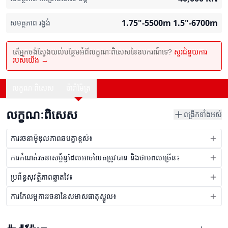
1.75"-5500m 1.5"-6700m
សមត្ថភាព រង្វង់
តើអ្នកចង់ស្វែងយល់បន្ថែមអំពីលក្ខណៈពិសេសនៃឧបករណ៍ទេ?
សួរជំនួយការ
របស់យើង →
លក្ខណៈពិសេស
ប៉ារ៉ាម៉ែត្រ
លក្ខណៈពិសេស
ពង្រីកទាំងអស់
ការរចនាម៉ូឌុលភាពឆបគ្នាខ្ពស់៖
ការកំណត់រចនាសម្ព័ន្ធដែលអាចលៃតម្រូវបាន និងថាមពលច្រើន៖
ប្រព័ន្ធសុវត្ថិភាពឆ្លាតវៃ៖
ការកែលម្អការរចនានៃសមាសធាតុស្នូល៖