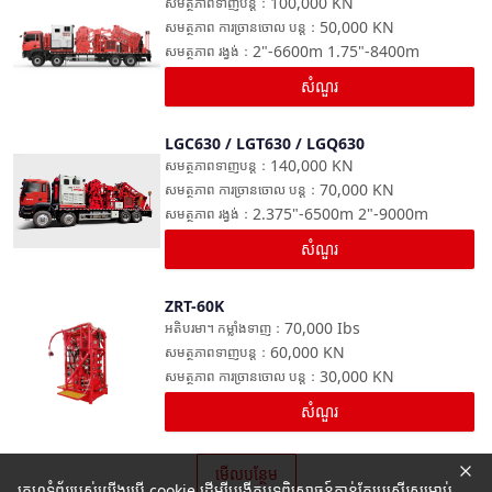
100,000
KN
សមត្ថភាពទាញបន្ត
：
50,000
KN
សមត្ថភាព ការច្រានចោល បន្ត
：
2"-6600m 1.75"-8400m
សមត្ថភាព រង្វង់
：
សំណួរ
LGC630 / LGT630 / LGQ630
ប្រៀបធៀប
140,000
KN
សមត្ថភាពទាញបន្ត
：
70,000
KN
សមត្ថភាព ការច្រានចោល បន្ត
：
2.375"-6500m 2"-9000m
សមត្ថភាព រង្វង់
：
សំណួរ
ZRT-60K
ប្រៀបធៀប
70,000
Ibs
អតិបរមា។ កម្លាំងទាញ
：
60,000
KN
សមត្ថភាពទាញបន្ត
：
30,000
KN
សមត្ថភាព ការច្រានចោល បន្ត
：
សំណួរ
មើលបន្ថែម
គេហទំព័ររបស់យើងប្រើ cookie ដើម្បីបង្កើតបទពិសោធន៍កាន់តែប្រសើរសម្រាប់