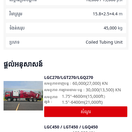
វិមាត្ររួម
15.8×2.5×4.4
m
ទំ​ង​ន់​សរុប
45,000
kg
ប្រភេទ
Coiled Tubing Unit
ផ្តល់អនុសាសន៍
LGC270/LGT270/LGQ270
ប្រៀបធៀប
60,000(27,000)
KN
សមត្ថភាពទាញបន្ត
：
30,000(13,500)
KN
សមត្ថភាព ការច្រានចោល បន្ត
：
1.75“-4600m(15,000ft）
សមត្ថភាព
រង្វង់
：
1.5"-6400m(21,000ft)
សំណួរ
LGC450 / LGT450 / LGQ450
ប្រៀបធៀប