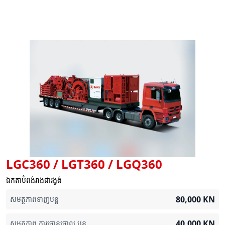
LGC360 / LGT360 / LGQ360
ឯកតាបំពង់រាងជារង្វង់
80,000
KN
សមត្ថភាពទាញបន្ត
40,000
KN
សមត្ថភាព ការច្រានចោល បន្ត