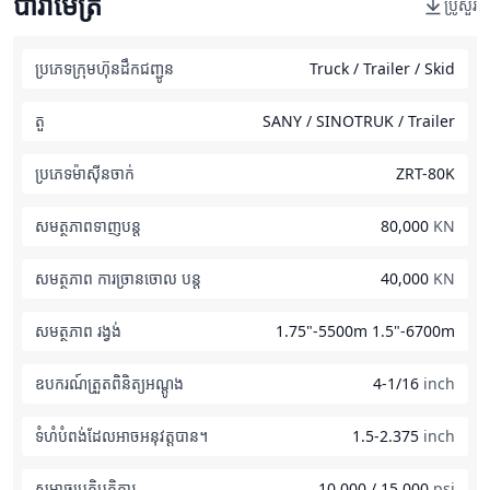
ប៉ារ៉ាម៉ែត្រ
ប្រូសួរ
ប្រភេទក្រុមហ៊ុនដឹកជញ្ជូន
Truck / Trailer / Skid
តួ
SANY / SINOTRUK / Trailer
ប្រភេទម៉ាស៊ីនចាក់
ZRT-80K
សមត្ថភាពទាញបន្ត
80,000
KN
សមត្ថភាព ការច្រានចោល បន្ត
40,000
KN
សមត្ថភាព រង្វង់
1.75"-5500m 1.5"-6700m
ឧបករណ៍ត្រួតពិនិត្យអណ្តូង
4-1/16
inch
ទំហំបំពង់ដែលអាចអនុវត្តបាន។
1.5-2.375
inch
សម្ពាធប្រតិបត្តិការ
10,000 / 15,000
psi