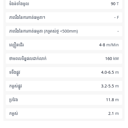
ទំងន់ទាំងមូល
90
T
ភាពរឹងនៃការកាត់ធម្មតា។
-
F
ភាពរឹងនៃការកាត់ធម្មតា (កម្រាស់ថ្ម <500mm)
-
ល្បឿនដើរ
4-8
m/Min
ថាមពលទិន្នផលជាក់លាក់
160
kW
ទទឹងផ្លូវ
4.0-6.5
m
កម្ពស់ផ្លូវ
3.2-5.5
m
ប្រវែង
11.8
m
កម្ពស់
2.1
m