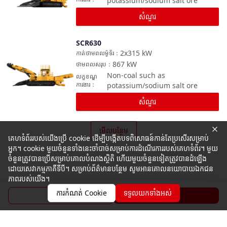
potassium/sodium salt ore
សំណួរ
SCR630
ប្រៀបធៀប
2x315
kW
កាត់ថាមពលម៉ូទ័រ
：
867
kW
ថាមពលសរុប
：
Non-coal such as
លក្ខខណ្ឌ
ការងារ
：
potassium/sodium salt ore
សំណួរ
មើលបន្ថែម
គេហទំព័ររបស់យើងប្រើ cookie ដើម្បីបង្កើតបទពិសោធន៍កាន់តែប្រសើរសម្រាប់
អ្នក។ cookie មួយចំនួនទាំងនេះចាំបាច់សម្រាប់ការដំណើរការរបស់គេហទំព័រ។ មួយ
ចំនួនត្រូវបានប្រើសម្រាប់គោលបំណងស្ថិតិ ហើយមួយចំនួនទៀតត្រូវបានដំឡើង
ដោយសេវាកម្មភាគីទីបី។ សម្រាប់ព័ត៌មានបន្ថែម សូមអានគោលនយោបាយឯកជន
ភាពរបស់យើង។
ការកំណត់ Cookie
ទទួលយកទាំងអស់
ប្រូសួរ
សំណួរ