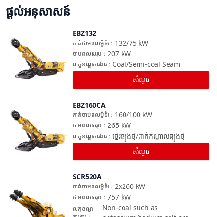
ផ្តល់អនុសាសន៍
EBZ132
ប្រៀបធៀប
132/75
kW
កាត់ថាមពលម៉ូទ័រ
：
207
kW
ថាមពលសរុប
：
Coal/Semi-coal Seam
លក្ខខណ្ឌការងារ
：
សំណួរ
EBZ160CA
ប្រៀបធៀប
160/100
kW
កាត់ថាមពលម៉ូទ័រ
：
265
kW
ថាមពលសរុប
：
ថ្នេរធ្យូងថ្ម/ពាក់កណ្តាលធ្យូងថ្ម
លក្ខខណ្ឌការងារ
：
សំណួរ
SCR520A
ប្រៀបធៀប
2x260
kW
កាត់ថាមពលម៉ូទ័រ
：
757
kW
ថាមពលសរុប
：
Non-coal such as
លក្ខខណ្ឌ
ការងារ
：