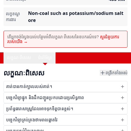
Non-coal such as potassium/sodium salt
លក្ខខណ្ឌ
ការងារ
ore
តើអ្នកចង់ស្វែងយល់បន្ថែមអំពីលក្ខណៈពិសេសនៃឧបករណ៍ទេ?
សួរជំនួយការ
របស់យើង →
លក្ខណៈពិសេស
ប៉ារ៉ាម៉ែត្រ
លក្ខណៈពិសេស
ពង្រីកទាំងអស់
គាត់បានកាត់ក្បាលរបស់គាត់។
បច្ចេកវិទ្យាផ្ទុក និងដឹកជញ្ជូនប្រកបដោយប្រសិទ្ធភាព
ប្រព័ន្ធធារាសាស្រ្តដែលអាចទុកចិត្តបានខ្ពស់។
បច្ចេកវិទ្យាគ្រប់គ្រងថាមពលឆ្លាតវៃ
បច្ចេកទេសរំអិលកណ្តាល