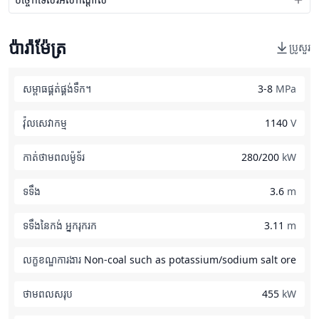
ប៉ារ៉ាម៉ែត្រ
ប្រូសួរ
សម្ពាធផ្គត់ផ្គង់ទឹក។
3-8
MPa
វ៉ុលសេវាកម្ម
1140
V
កាត់ថាមពលម៉ូទ័រ
280/200
kW
ទទឹង
3.6
m
ទទឹងនៃកង់ អ្នករុករក
3.11
m
លក្ខខណ្ឌការងារ
Non-coal such as potassium/sodium salt ore
ថាមពលសរុប
455
kW