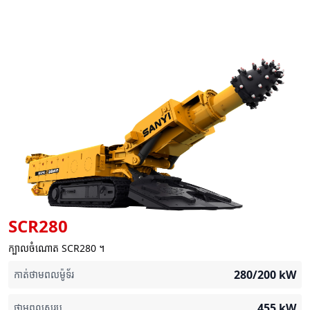
SCR280
ក្បាលចំណោត SCR280 ។
280/200
kW
កាត់ថាមពលម៉ូទ័រ
455
kW
ថាមពលសរុប