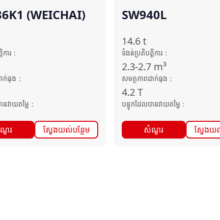
6K1 (WEICHAI)
SW940L
14.6
t
តិការ
：
ទំងន់ប្រតិបត្តិការ
：
2.3-2.7
m³
ាក់ធុង
：
សមត្ថភាពដាក់ធុង
：
4.2
T
ានវាយតម្លៃ
：
បន្ទុកដែលបានវាយតម្លៃ
：
ំណួរ
ស្វែងយល់បន្ថែម
សំណួរ
ស្វែងយល