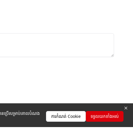
ូវបានប្រើសម្រាប់គោលបំណង
ការកំណត់ Cookie
ទទួលយកទាំងអស់