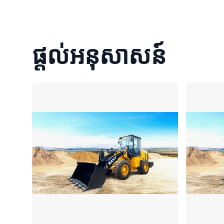
ផ្តល់អនុសាសន៍
ប្រៀបធៀប