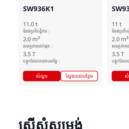
SW936K1
SW93
11.0
t
11
t
ទំងន់ប្រតិបត្តិការ
：
ទំងន់ប្រតិបត្
2.0
m³
2.0
m³
សមត្ថភាពដាក់ធុង
：
សមត្ថភាពដ
3.5
T
3.5
T
បន្ទុកដែលបានវាយតម្លៃ
：
បន្ទុកដែលប
សំណួរ
ស្វែងយល់បន្ថែម
ស
ស្នើសុំសម្រង់