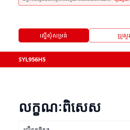
ស្នើសុំសម្រង់
ប្រូសួ
SYL956H5
លក្ខណៈពិសេស
ជឿទុកចិត្ត។