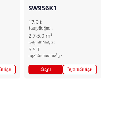
SW956K1
17.9
t
ទំងន់ប្រតិបត្តិការ
：
2.7-5.0
m³
សមត្ថភាពដាក់ធុង
：
5.5
T
បន្ទុកដែលបានវាយតម្លៃ
：
់បន្ថែម
សំណួរ
ស្វែងយល់បន្ថែម