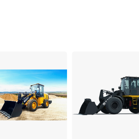
ប្រៀបធៀប