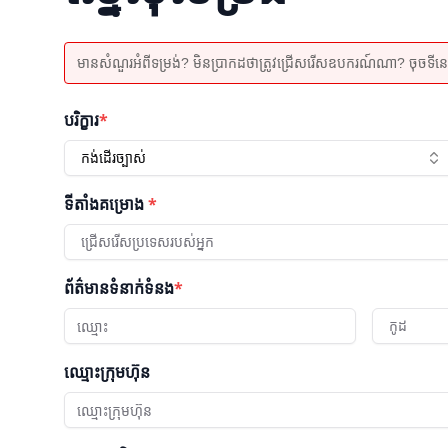
មានសំណួរអំពីទម្រង់? មិនប្រាកដថាត្រូវជ្រើសរើសឧបករណ៍ណា? ចុចទីនេះដើម
បរិក្ខារ
*
កង់ដើរច្បាស់
ទីតាំងគម្រោង
*
ជ្រើសរើសប្រទេសរបស់អ្នក
ព័ត៌មានទំនាក់ទំនង
*
កូដ
ឈ្មោះក្រុមហ៊ុន