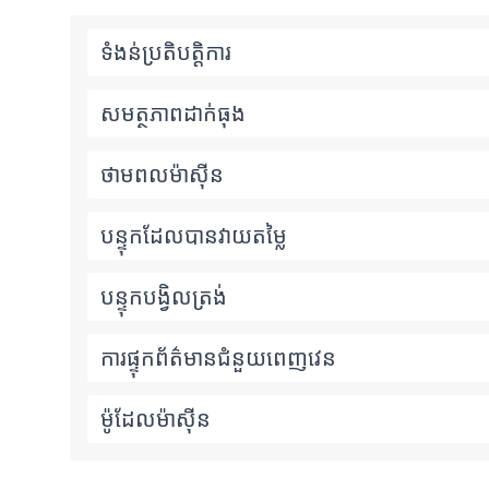
ទំងន់ប្រតិបត្តិការ
សមត្ថភាពដាក់ធុង
ថាមពលម៉ាស៊ីន
បន្ទុកដែលបានវាយតម្លៃ
បន្ទុកបង្វិលត្រង់
ការផ្ទុកព័ត៌មានជំនួយពេញវេន
ម៉ូដែលម៉ាស៊ីន