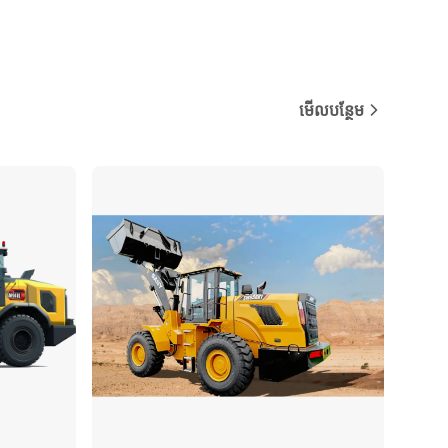
មើលបន្ថែម
ប្រៀបធៀប
ប្រៀបធៀប