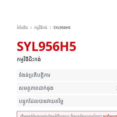
ទំព័រដើម
កម្មវិធី​កង់
SYL956H5
SYL956H5
កម្មវិធីជិះកង់
ទំងន់ប្រតិបត្តិការ
សមត្ថភាពដាក់ធុង
បន្ទុកដែលបានវាយតម្លៃ
តើអ្នកចង់ស្វែងយល់បន្ថែមអំពីលក្ខណៈពិសេសនៃឧបករណ៍ទេ?
សួរជំនួយ