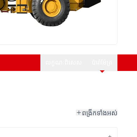
លក្ខណៈពិសេស
ប៉ារ៉ាម៉ែត្រ
ពង្រីកទាំងអស់