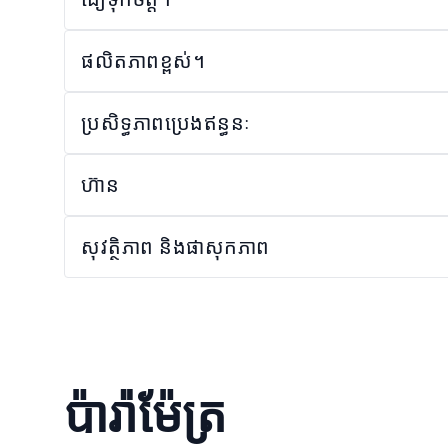
ផលិតភាពខ្ពស់។
ប្រសិទ្ធភាពប្រេងឥន្ធនៈ
ហ៊ាន
សុវត្ថិភាព និងផាសុកភាព
ប៉ារ៉ាម៉ែត្រ