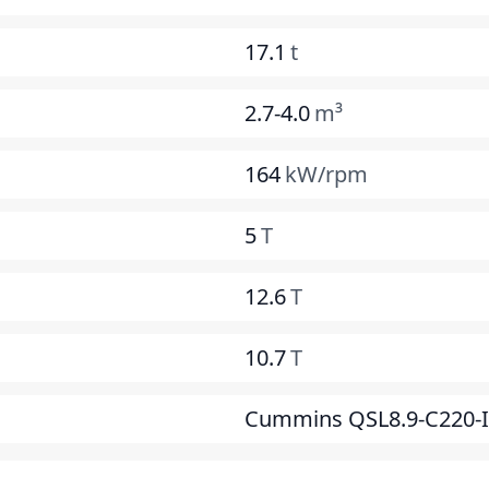
17.1
t
2.7-4.0
m³
164
kW/rpm
5
T
12.6
T
10.7
T
Cummins QSL8.9-C220-I