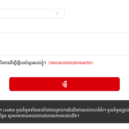
ណើរការដើម្បីឆ្លើយសំណួររបស់ខ្ញុំ។
《
គោលនយោបាយឯកជនភាព
》
ផ្ញើ
ក។ cookie មួយចំនួនទាំងនេះចាំបាច់សម្រាប់ការដំណើរការរបស់គេហទំព័រ។ មួយចំនួនត្រ
័ត៌មានបន្ថែម សូមអានគោលនយោបាយឯកជនភាពរបស់យើង។