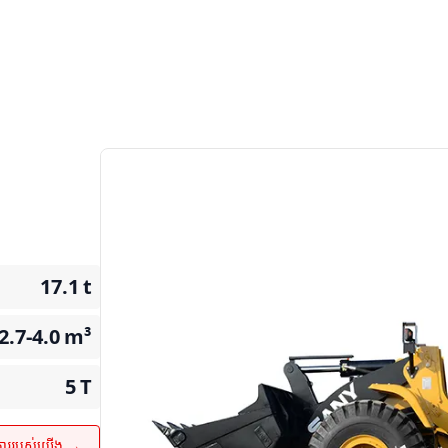
17.1
t
2.7-4.0
m³
5
T
ការរបស់យើង →