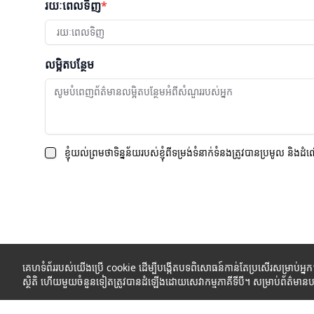
រយៈពេលទិញ
*
រយៈពេលទិញ
លម្អិតបន្ថែម
ខ្ញុំយល់ព្រមថាទិន្នន័យរបស់ខ្ញុំពីទម្រង់ទំនាក់ទំនងត្រូវបានប្រមូល និងដំ
គេហទំព័ររបស់យើងប្រើ cookie ដើម្បីបង្កើតបទពិសោធន៍កាន់តែប្រសើរសម្រាប់អ្ន
ស្ថិតិ ហើយមួយចំនួនទៀតត្រូវបានដំឡើងដោយសេវាកម្មភាគីទីបី។ សម្រាប់ព