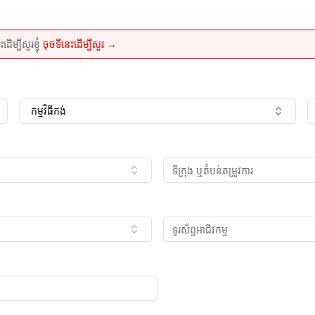
្បីសួរខ្ញុំ
ចុចទីនេះដើម្បីសួរ →
កម្មវិធី​កង់