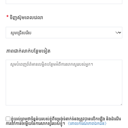
*
ទិញស៊ុមពេលវេលា
សូមជ្រើសរើស
ភាពជាក់លាក់បន្ថែមទៀត
ខ្ញុំយល់ព្រមថាទិន្នន័យរបស់ខ្ញុំពីទម្រង់ទំនាក់ទំនងត្រូវបានលើកឡើង និងដំណើរ
ការទៅកាន់ចម្លើយនៃការសាកសួររបស់ខ្ញុំ។
《គោលការណ៍​ភាព​ឯកជន》