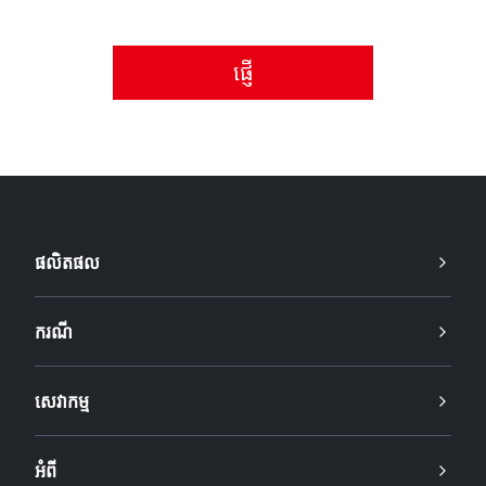
សូមទទួលយកគោលការណ៍ឯកជនភាព។
ផលិតផល
ករណី
សេវាកម្ម
អំពី