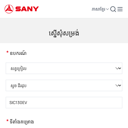
ភាសាខ្មែរ
គ្រឿងចក្រសំណង់ | ឧបករណ៍បេតុង | ស្ទូចសំណង់ - SANY Group
ស្នើសុំសម្រង់
*
ឧបករណ៍
សូមជ្រើសរើសប្រភេទផលិតផល
សូមជ្រើសរើសប្រភេទផលិតផល
សូមបញ្ចូលគំរូផលិតផល
*
ទីតាំងគម្រោង