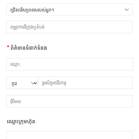
ជ្រើសរើសប្រទេសរបស់អ្នក។
សូមជ្រើសរើសប្រទេស
សូមបញ្ចូលទីក្រុង ឬតំបន់
*
ព័ត៌មានទំនាក់ទំនង
សូមបញ្ចូលឈ្មោះ
សូមបញ្ចូលលេខកូដប្រទេស
សូមបញ្ចូលកូដតំបន់
សូមបញ្ចូលទូរស័ព្ទ
សូមបញ្ចូលលេខទូរស័ព្ទត្រឹមត្រូវ។(8-15)
សូមបញ្ចូលអាសយដ្ឋានអ៊ីមែល
សូមបញ្ចូលអាសយដ្ឋានអ៊ីមែលត្រឹមត្រូវ។
ឈ្មោះ​ក្រុម​ហ៊ុន