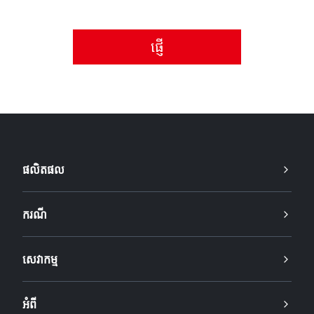
សូមទទួលយកគោលការណ៍ឯកជនភាព។
ផលិតផល
ករណី
សេវាកម្ម
អំពី