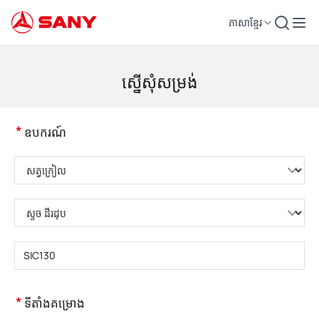
ភាសាខ្មែរ
គ្រឿងចក្រសំណង់ | ឧបករណ៍បេតុង | ស្ទូចសំណង់ - SANY Group
ស្នើសុំសម្រង់
*
ឧបករណ៍
សូមជ្រើសរើសប្រភេទផលិតផល
សូមជ្រើសរើសប្រភេទផលិតផល
សូមបញ្ចូលគំរូផលិតផល
*
ទីតាំងគម្រោង