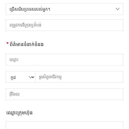
ជ្រើសរើសប្រទេសរបស់អ្នក។
សូមជ្រើសរើសប្រទេស
សូមបញ្ចូលទីក្រុង ឬតំបន់
*
ព័ត៌មានទំនាក់ទំនង
សូមបញ្ចូលឈ្មោះ
សូមបញ្ចូលលេខកូដប្រទេស
សូមបញ្ចូលកូដតំបន់
សូមបញ្ចូលទូរស័ព្ទ
សូមបញ្ចូលលេខទូរស័ព្ទត្រឹមត្រូវ។(8-15)
សូមបញ្ចូលអាសយដ្ឋានអ៊ីមែល
សូមបញ្ចូលអាសយដ្ឋានអ៊ីមែលត្រឹមត្រូវ។
ឈ្មោះ​ក្រុម​ហ៊ុន