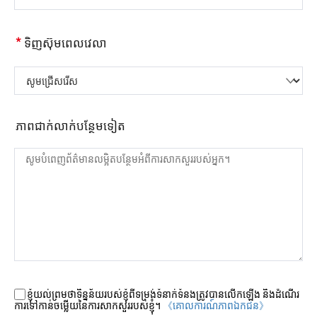
*
ទិញស៊ុមពេលវេលា
សូមជ្រើសរើស
ភាពជាក់លាក់បន្ថែមទៀត
ខ្ញុំយល់ព្រមថាទិន្នន័យរបស់ខ្ញុំពីទម្រង់ទំនាក់ទំនងត្រូវបានលើកឡើង និងដំណើរ
ការទៅកាន់ចម្លើយនៃការសាកសួររបស់ខ្ញុំ។
《គោលការណ៍​ភាព​ឯកជន》