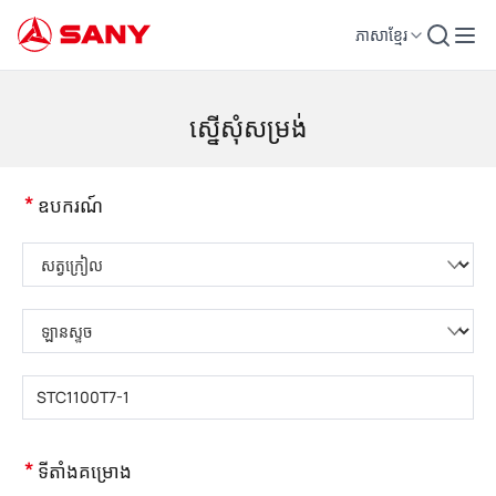
ភាសាខ្មែរ
គ្រឿងចក្រសំណង់ | ឧបករណ៍បេតុង | ស្ទូចសំណង់ - SANY Group
ស្នើសុំសម្រង់
*
ឧបករណ៍
សូមជ្រើសរើសប្រភេទផលិតផល
សូមជ្រើសរើសប្រភេទផលិតផល
សូមបញ្ចូលគំរូផលិតផល
*
ទីតាំងគម្រោង