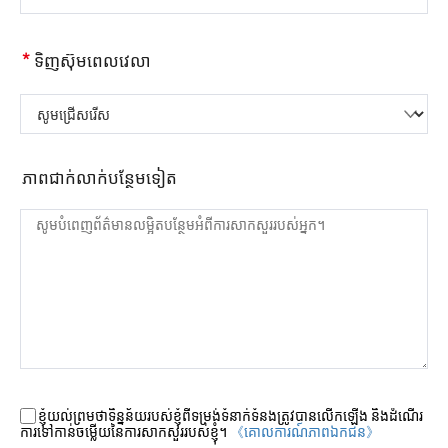
*
ទិញស៊ុមពេលវេលា
សូមជ្រើសរើស
ភាពជាក់លាក់បន្ថែមទៀត
ខ្ញុំយល់ព្រមថាទិន្នន័យរបស់ខ្ញុំពីទម្រង់ទំនាក់ទំនងត្រូវបានលើកឡើង និងដំណើរ
ការទៅកាន់ចម្លើយនៃការសាកសួររបស់ខ្ញុំ។
《គោលការណ៍​ភាព​ឯកជន》