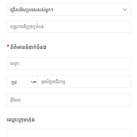
ជ្រើសរើសប្រទេសរបស់អ្នក។
សូមជ្រើសរើសប្រទេស
សូមបញ្ចូលទីក្រុង ឬតំបន់
*
ព័ត៌មានទំនាក់ទំនង
សូមបញ្ចូលឈ្មោះ
សូមបញ្ចូលលេខកូដប្រទេស
សូមបញ្ចូលកូដតំបន់
សូមបញ្ចូលទូរស័ព្ទ
សូមបញ្ចូលលេខទូរស័ព្ទត្រឹមត្រូវ។(8-15)
សូមបញ្ចូលអាសយដ្ឋានអ៊ីមែល
សូមបញ្ចូលអាសយដ្ឋានអ៊ីមែលត្រឹមត្រូវ។
ឈ្មោះ​ក្រុម​ហ៊ុន