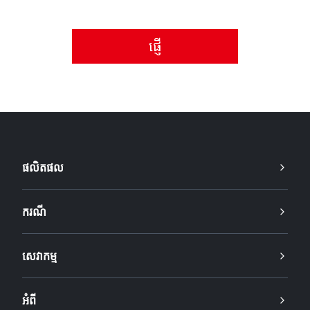
សូមទទួលយកគោលការណ៍ឯកជនភាព។
ផលិតផល
ករណី
សេវាកម្ម
អំពី