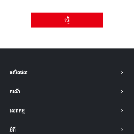
សូមទទួលយកគោលការណ៍ឯកជនភាព។
ផលិតផល
ករណី
សេវាកម្ម
អំពី