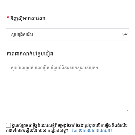
*
ទិញស៊ុមពេលវេលា
សូមជ្រើសរើស
ភាពជាក់លាក់បន្ថែមទៀត
ខ្ញុំយល់ព្រមថាទិន្នន័យរបស់ខ្ញុំពីទម្រង់ទំនាក់ទំនងត្រូវបានលើកឡើង និងដំណើរ
ការទៅកាន់ចម្លើយនៃការសាកសួររបស់ខ្ញុំ។
《គោលការណ៍​ភាព​ឯកជន》