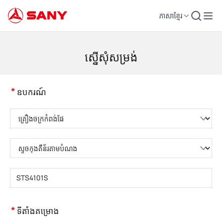
ភាសាខ្មែរ
គ្រឿងចក្រសំណង់ | ឧបករណ៍បេតុង | ស្ទូចសំណង់ - SANY Group
ស្នើសុំសម្រង់
*
ឧបករណ៍
សូមជ្រើសរើសប្រភេទផលិតផល
សូមជ្រើសរើសប្រភេទផលិតផល
សូមបញ្ចូលគំរូផលិតផល
*
ទីតាំងគម្រោង