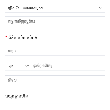
ជ្រើសរើសប្រទេសរបស់អ្នក។
សូមជ្រើសរើសប្រទេស
សូមបញ្ចូលទីក្រុង ឬតំបន់
*
ព័ត៌មានទំនាក់ទំនង
សូមបញ្ចូលឈ្មោះ
សូមបញ្ចូលលេខកូដប្រទេស
សូមបញ្ចូលកូដតំបន់
សូមបញ្ចូលទូរស័ព្ទ
សូមបញ្ចូលលេខទូរស័ព្ទត្រឹមត្រូវ។(8-15)
សូមបញ្ចូលអាសយដ្ឋានអ៊ីមែល
សូមបញ្ចូលអាសយដ្ឋានអ៊ីមែលត្រឹមត្រូវ។
ឈ្មោះ​ក្រុម​ហ៊ុន