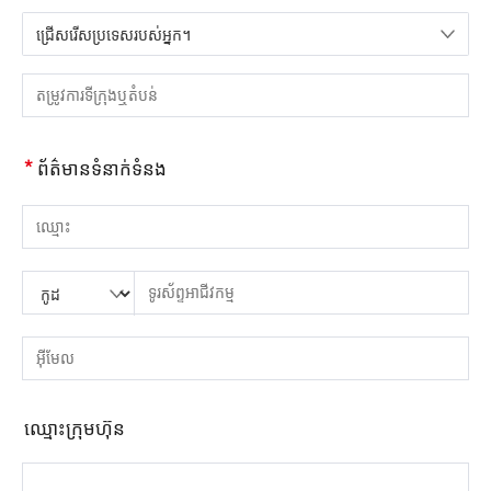
ជ្រើសរើសប្រទេសរបស់អ្នក។
សូមជ្រើសរើសប្រទេស
សូមបញ្ចូលទីក្រុង ឬតំបន់
*
ព័ត៌មានទំនាក់ទំនង
សូមបញ្ចូលឈ្មោះ
សូមបញ្ចូលលេខកូដប្រទេស
សូមបញ្ចូលកូដតំបន់
សូមបញ្ចូលទូរស័ព្ទ
សូមបញ្ចូលលេខទូរស័ព្ទត្រឹមត្រូវ។(8-15)
សូមបញ្ចូលអាសយដ្ឋានអ៊ីមែល
សូមបញ្ចូលអាសយដ្ឋានអ៊ីមែលត្រឹមត្រូវ។
ឈ្មោះ​ក្រុម​ហ៊ុន