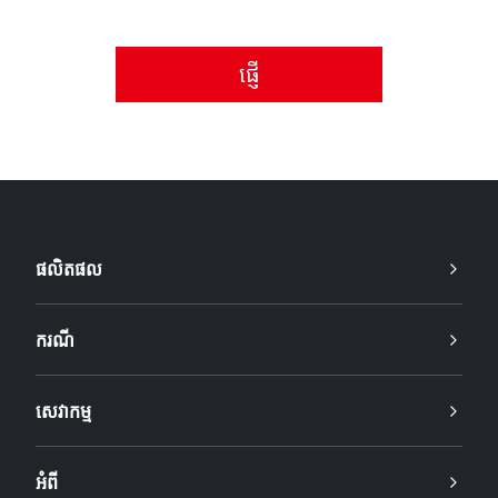
សូមទទួលយកគោលការណ៍ឯកជនភាព។
ផលិតផល
ករណី
សេវាកម្ម
អំពី