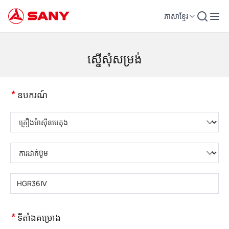
ភាសាខ្មែរ
គ្រឿងចក្រសំណង់ | ឧបករណ៍បេតុង | ស្ទូចសំណង់ - SANY Group
ស្នើសុំសម្រង់
*
ឧបករណ៍
សូមជ្រើសរើសប្រភេទផលិតផល
សូមជ្រើសរើសប្រភេទផលិតផល
សូមបញ្ចូលគំរូផលិតផល
*
ទីតាំងគម្រោង