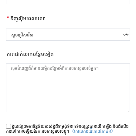
*
ទិញស៊ុមពេលវេលា
សូមជ្រើសរើស
ភាពជាក់លាក់បន្ថែមទៀត
ខ្ញុំយល់ព្រមថាទិន្នន័យរបស់ខ្ញុំពីទម្រង់ទំនាក់ទំនងត្រូវបានលើកឡើង និងដំណើរ
ការទៅកាន់ចម្លើយនៃការសាកសួររបស់ខ្ញុំ។
《គោលការណ៍​ភាព​ឯកជន》