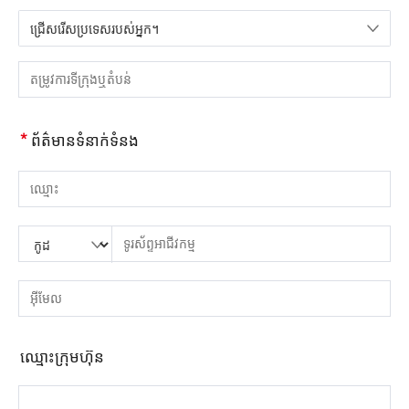
ជ្រើសរើសប្រទេសរបស់អ្នក។
សូមជ្រើសរើសប្រទេស
សូមបញ្ចូលទីក្រុង ឬតំបន់
*
ព័ត៌មានទំនាក់ទំនង
សូមបញ្ចូលឈ្មោះ
សូមបញ្ចូលលេខកូដប្រទេស
សូមបញ្ចូលកូដតំបន់
សូមបញ្ចូលទូរស័ព្ទ
សូមបញ្ចូលលេខទូរស័ព្ទត្រឹមត្រូវ។(8-15)
សូមបញ្ចូលអាសយដ្ឋានអ៊ីមែល
សូមបញ្ចូលអាសយដ្ឋានអ៊ីមែលត្រឹមត្រូវ។
ឈ្មោះ​ក្រុម​ហ៊ុន