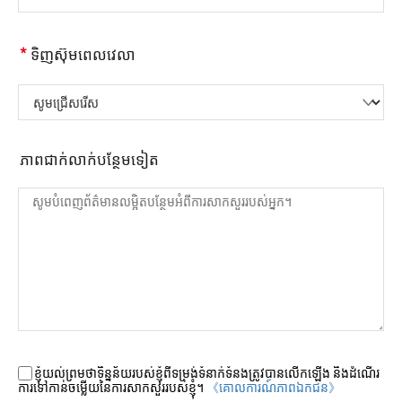
*
ទិញស៊ុមពេលវេលា
សូមជ្រើសរើស
ភាពជាក់លាក់បន្ថែមទៀត
ខ្ញុំយល់ព្រមថាទិន្នន័យរបស់ខ្ញុំពីទម្រង់ទំនាក់ទំនងត្រូវបានលើកឡើង និងដំណើរ
ការទៅកាន់ចម្លើយនៃការសាកសួររបស់ខ្ញុំ។
《គោលការណ៍​ភាព​ឯកជន》