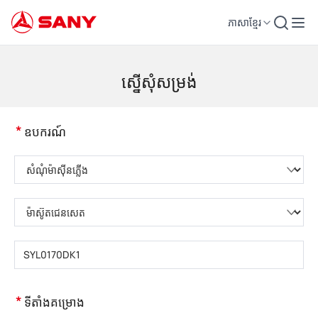
ភាសាខ្មែរ
គ្រឿងចក្រសំណង់ | ឧបករណ៍បេតុង | ស្ទូចសំណង់ - SANY Group
ស្នើសុំសម្រង់
*
ឧបករណ៍
សូមជ្រើសរើសប្រភេទផលិតផល
សូមជ្រើសរើសប្រភេទផលិតផល
សូមបញ្ចូលគំរូផលិតផល
*
ទីតាំងគម្រោង