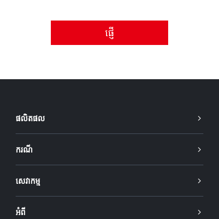
សូមទទួលយកគោលការណ៍ឯកជនភាព។
ផលិតផល
ករណី
សេវាកម្ម
អំពី