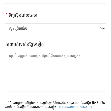
*
ទិញស៊ុមពេលវេលា
សូមជ្រើសរើស
ភាពជាក់លាក់បន្ថែមទៀត
ខ្ញុំយល់ព្រមថាទិន្នន័យរបស់ខ្ញុំពីទម្រង់ទំនាក់ទំនងត្រូវបានលើកឡើង និងដំណើរ
ការទៅកាន់ចម្លើយនៃការសាកសួររបស់ខ្ញុំ។
《គោលការណ៍​ភាព​ឯកជន》