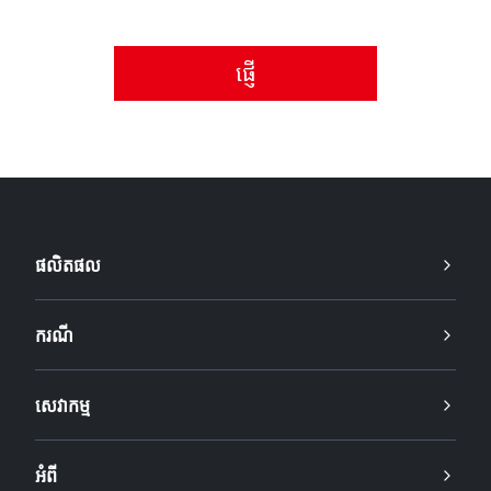
សូមទទួលយកគោលការណ៍ឯកជនភាព។
ផលិតផល
ករណី
សេវាកម្ម
អំពី