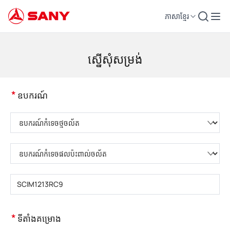
ភាសាខ្មែរ
គ្រឿងចក្រសំណង់ | ឧបករណ៍បេតុង | ស្ទូចសំណង់ - SANY Group
ស្នើសុំសម្រង់
*
ឧបករណ៍
សូមជ្រើសរើសប្រភេទផលិតផល
សូមជ្រើសរើសប្រភេទផលិតផល
សូមបញ្ចូលគំរូផលិតផល
*
ទីតាំងគម្រោង