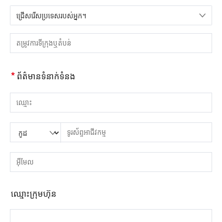
ជ្រើសរើសប្រទេសរបស់អ្នក។
សូមជ្រើសរើសប្រទេស
សូមបញ្ចូលទីក្រុង ឬតំបន់
*
ព័ត៌មានទំនាក់ទំនង
សូមបញ្ចូលឈ្មោះ
សូមបញ្ចូលលេខកូដប្រទេស
សូមបញ្ចូលកូដតំបន់
សូមបញ្ចូលទូរស័ព្ទ
សូមបញ្ចូលលេខទូរស័ព្ទត្រឹមត្រូវ។(8-15)
សូមបញ្ចូលអាសយដ្ឋានអ៊ីមែល
សូមបញ្ចូលអាសយដ្ឋានអ៊ីមែលត្រឹមត្រូវ។
ឈ្មោះ​ក្រុម​ហ៊ុន