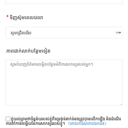
*
ទិញស៊ុមពេលវេលា
សូមជ្រើសរើស
ភាពជាក់លាក់បន្ថែមទៀត
ខ្ញុំយល់ព្រមថាទិន្នន័យរបស់ខ្ញុំពីទម្រង់ទំនាក់ទំនងត្រូវបានលើកឡើង និងដំណើរ
ការទៅកាន់ចម្លើយនៃការសាកសួររបស់ខ្ញុំ។
《គោលការណ៍​ភាព​ឯកជន》