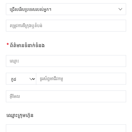
ជ្រើសរើសប្រទេសរបស់អ្នក។
សូមជ្រើសរើសប្រទេស
សូមបញ្ចូលទីក្រុង ឬតំបន់
*
ព័ត៌មានទំនាក់ទំនង
សូមបញ្ចូលឈ្មោះ
សូមបញ្ចូលលេខកូដប្រទេស
សូមបញ្ចូលកូដតំបន់
សូមបញ្ចូលទូរស័ព្ទ
សូមបញ្ចូលលេខទូរស័ព្ទត្រឹមត្រូវ។(8-15)
សូមបញ្ចូលអាសយដ្ឋានអ៊ីមែល
សូមបញ្ចូលអាសយដ្ឋានអ៊ីមែលត្រឹមត្រូវ។
ឈ្មោះ​ក្រុម​ហ៊ុន