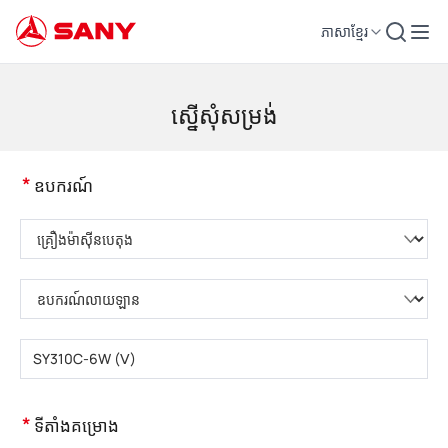
ភាសាខ្មែរ
គ្រឿងចក្រសំណង់ | ឧបករណ៍បេតុង | ស្ទូចសំណង់ - SANY Group
ស្នើសុំសម្រង់
*
ឧបករណ៍
សូមជ្រើសរើសប្រភេទផលិតផល
សូមជ្រើសរើសប្រភេទផលិតផល
សូមបញ្ចូលគំរូផលិតផល
*
ទីតាំងគម្រោង