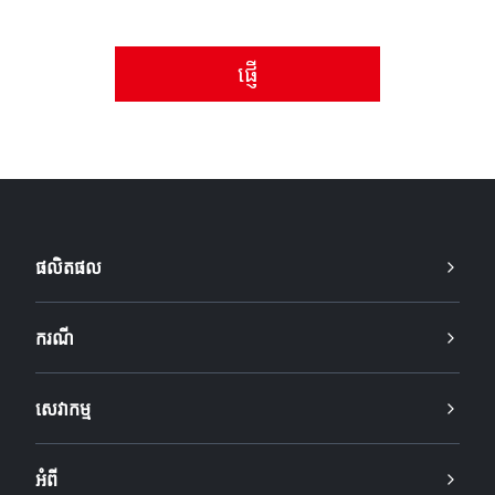
សូមទទួលយកគោលការណ៍ឯកជនភាព។
ផលិតផល
ករណី
សេវាកម្ម
អំពី