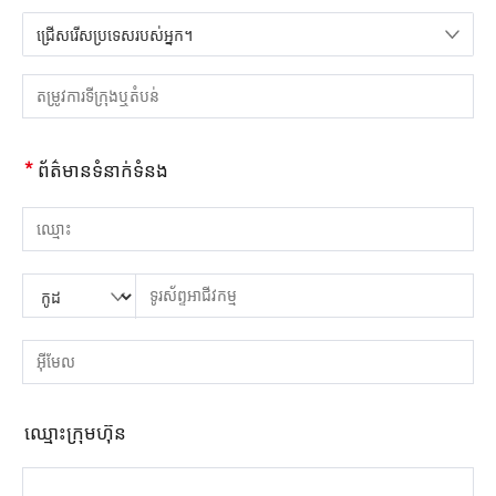
ជ្រើសរើសប្រទេសរបស់អ្នក។
សូមជ្រើសរើសប្រទេស
សូមបញ្ចូលទីក្រុង ឬតំបន់
*
ព័ត៌មានទំនាក់ទំនង
សូមបញ្ចូលឈ្មោះ
សូមបញ្ចូលលេខកូដប្រទេស
សូមបញ្ចូលកូដតំបន់
សូមបញ្ចូលទូរស័ព្ទ
សូមបញ្ចូលលេខទូរស័ព្ទត្រឹមត្រូវ។(8-15)
សូមបញ្ចូលអាសយដ្ឋានអ៊ីមែល
សូមបញ្ចូលអាសយដ្ឋានអ៊ីមែលត្រឹមត្រូវ។
ឈ្មោះ​ក្រុម​ហ៊ុន