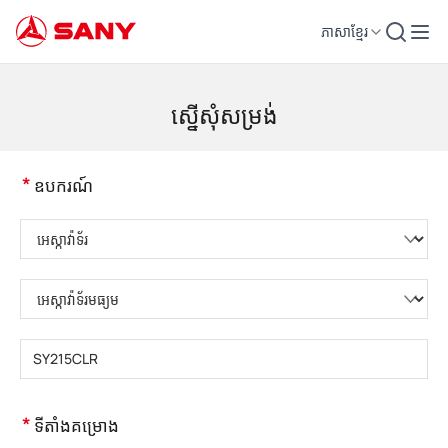
ភាសាខ្មែរ
គ្រឿងចក្រសំណង់ | ឧបករណ៍បេតុង | ស្ទូចសំណង់ - SANY Group
ស្នើសុំសម្រង់
*
ឧបករណ៍
សូមជ្រើសរើសប្រភេទផលិតផល
សូមជ្រើសរើសប្រភេទផលិតផល
សូមបញ្ចូលគំរូផលិតផល
*
ទីតាំងគម្រោង