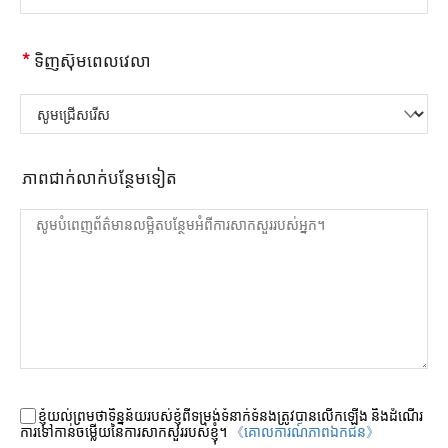
*
ទិញស៊ុមពេលវេលា
សូមជ្រើសរើស
ភាពជាក់លាក់បន្ថែមទៀត
ខ្ញុំយល់ព្រមថាទិន្នន័យរបស់ខ្ញុំពីទម្រង់ទំនាក់ទំនងត្រូវបានលើកឡើង និងដំណើរ
ការទៅកាន់ចម្លើយនៃការសាកសួររបស់ខ្ញុំ។
《គោលការណ៍​ភាព​ឯកជន》