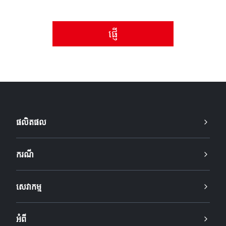
សូមទទួលយកគោលការណ៍ឯកជនភាព។
ផលិតផល
ករណី
សេវាកម្ម
អំពី