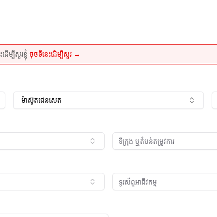
្បីសួរខ្ញុំ
ចុចទីនេះដើម្បីសួរ →
ម៉ាស៊ូតជេនសេត