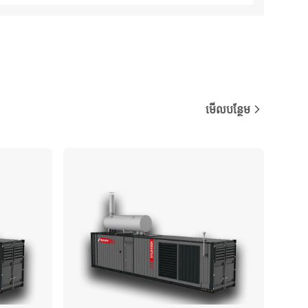
មើលបន្ថែម
ប្រៀបធៀប
ប្រៀបធៀប