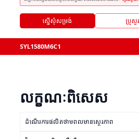
ស្នើសុំសម្រង់
ប្រូសួ
SYL1580M6C1
លក្ខណៈពិសេស
ដំណើរការផលិតថាមពលមានស្ថេរភាព