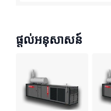
ផ្តល់អនុសាសន៍
ប្រៀបធៀប