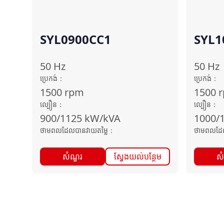
SYL0900CC1
SYL1
50
Hz
50
Hz
ប្រេកង់
：
ប្រេកង់
：
1500
rpm
1500
ល្បឿន
：
ល្បឿន
：
900/1125
kW/kVA
1000/
ថាមពលដែលបានវាយតម្លៃ
：
ថាមពលដែល
សំណួរ
ស្វែងយល់បន្ថែម
ស