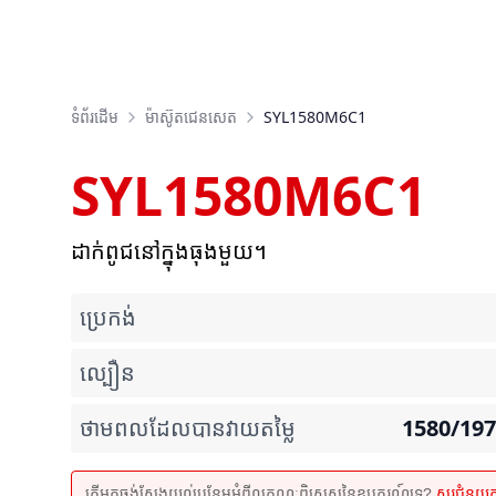
ទំព័រដើម
ម៉ាស៊ូតជេនសេត
SYL1580M6C1
SYL1580M6C1
ដាក់ពូជនៅក្នុងធុងមួយ។
ប្រេកង់
ល្បឿន
ថាមពលដែលបានវាយតម្លៃ
1580/19
តើអ្នកចង់ស្វែងយល់បន្ថែមអំពីលក្ខណៈពិសេសនៃឧបករណ៍ទេ?
សួរជំនួយ