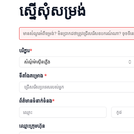
ស្នើសុំសម្រង់
មានសំណួរអំពីទម្រង់? មិនប្រាកដថាត្រូវជ្រើសរើសឧបករណ៍ណា? ចុចទីនេះដើម
បរិក្ខារ
*
សំណុំម៉ាស៊ីនភ្លើង
ទីតាំងគម្រោង
*
ជ្រើសរើសប្រទេសរបស់អ្នក
ព័ត៌មានទំនាក់ទំនង
*
កូដ
ឈ្មោះក្រុមហ៊ុន