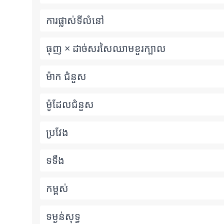
ការផ្លាស់ទីលំនៅ
ធុញ × ដាច់សរសៃឈាមខួរក្បាល
ម៉ាក ជំនួស
ម៉ូដែលជំនួស
ប្រវែង
ទទឹង
កម្ពស់
ទម្ងន់​សុទ្ធ