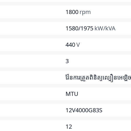
1800
rpm
1580/1975
kW/kVA
440
V
3
វ៉ែនការត្រួតពិនិត្យល្បឿនអេឡិច
MTU
12V4000G83S
12