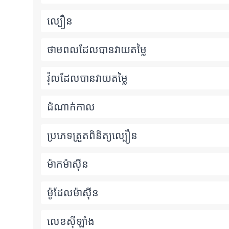
ល្បឿន
ថាមពលដែលបានវាយតម្លៃ
វ៉ុលដែលបានវាយតម្លៃ
ដំណាក់កាល
ប្រភេទត្រួតពិនិត្យល្បឿន
ម៉ាកម៉ាស៊ីន
ម៉ូដែលម៉ាស៊ីន
លេខស៊ីឡាំង