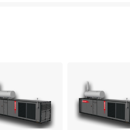
ប្រៀបធៀប