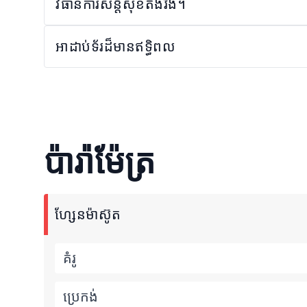
វិធានការសន្តិសុខតឹងរឹង។
អាដាប់ទ័រដ៏មានឥទ្ធិពល
ប៉ារ៉ាម៉ែត្រ
ហ្សែនម៉ាស៊ូត
គំរូ
ប្រេកង់