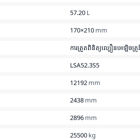
57.20
L
170×210
mm
ការត្រួតពិនិត្យល្បឿនអេឡិចត្រូន
LSA52.3S5
12192
mm
2438
mm
2896
mm
25500
kg