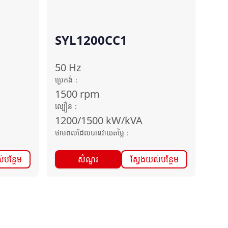
SYL1200CC1
50
Hz
ប្រេកង់
：
1500
rpm
ល្បឿន
：
1200/1500
kW/kVA
ថាមពលដែលបានវាយតម្លៃ
：
់បន្ថែម
សំណួរ
ស្វែងយល់បន្ថែម