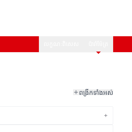
លក្ខណៈពិសេស
ប៉ារ៉ាម៉ែត្រ
ពង្រីកទាំងអស់