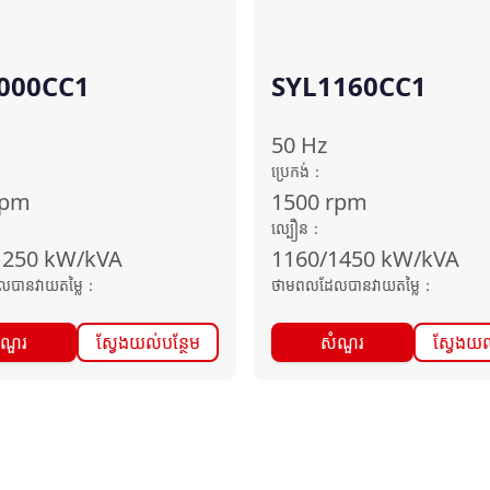
000CC1
SYL1160CC1
50
Hz
ប្រេកង់
：
rpm
1500
rpm
ល្បឿន
：
1250
kW/kVA
1160/1450
kW/kVA
បានវាយតម្លៃ
：
ថាមពលដែលបានវាយតម្លៃ
：
ំណួរ
ស្វែងយល់បន្ថែម
សំណួរ
ស្វែងយល