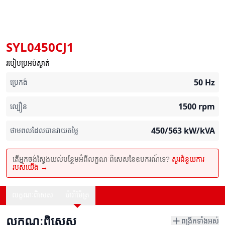
SYL0450CJ1
របៀបប្រអប់ស្ងាត់
50
Hz
ប្រេកង់
1500
rpm
ល្បឿន
450/563
kW/kVA
ថាមពលដែលបានវាយតម្លៃ
តើអ្នកចង់ស្វែងយល់បន្ថែមអំពីលក្ខណៈពិសេសនៃឧបករណ៍ទេ?
សួរជំនួយការ
របស់យើង →
លក្ខណៈពិសេស
ប៉ារ៉ាម៉ែត្រ
លក្ខណៈពិសេស
ពង្រីកទាំងអស់