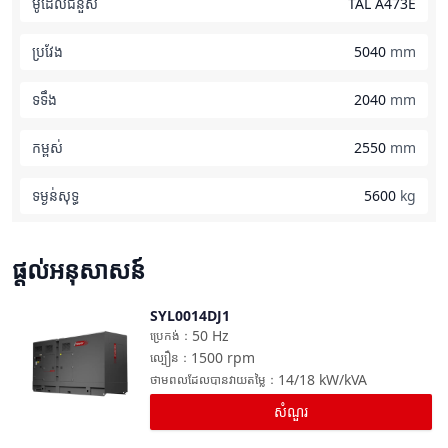
ម៉ូដែលជំនួស
TAL A473E
ប្រវែង
5040
mm
ទទឹង
2040
mm
កម្ពស់
2550
mm
ទម្ងន់​សុទ្ធ
5600
kg
ផ្តល់អនុសាសន៍
SYL0014DJ1
ប្រៀបធៀប
50
Hz
ប្រេកង់
：
1500
rpm
ល្បឿន
：
14/18
kW/kVA
ថាមពលដែលបានវាយតម្លៃ
：
សំណួរ