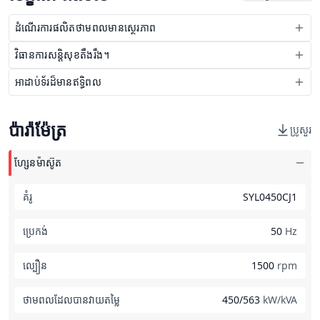
ដំណើរការផលិតថាមពលមានស្ថេរភាព
វិធានការសន្តិសុខតឹងរឹង។
អាដាប់ទ័រដ៏មានឥទ្ធិពល
ប៉ារ៉ាម៉ែត្រ
ប្រូសួរ
ហ្សែនម៉ាស៊ូត
គំរូ
SYL0450CJ1
ប្រេកង់
50
Hz
ល្បឿន
1500
rpm
ថាមពលដែលបានវាយតម្លៃ
450/563
kW/kVA