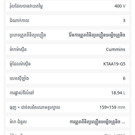
វ៉ុលដែលបានវាយតម្លៃ
400
V
ដំណាក់កាល
3
ប្រភេទត្រួតពិនិត្យល្បឿន
វ៉ែនការត្រួតពិនិត្យល្បឿនអេឡិចត្រូនិច
ម៉ាកម៉ាស៊ីន
Cummins
ម៉ូដែលម៉ាស៊ីន
KTAA19-G5
លេខស៊ីឡាំង
6
ការផ្លាស់ទីលំនៅ
18.94
L
ធុញ × ដាច់សរសៃឈាមខួរក្បាល
159×159
mm
ម៉ាក ជំនួស
ការត្រួតពិនិត្យល្បឿនអេឡិចត្រូនិច ...