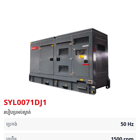
SYL0071DJ1
របៀបប្រអប់ស្ងាត់
50
Hz
ប្រេកង់
1500
rpm
ល្បឿន