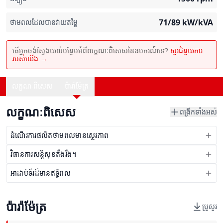
71/89
kW/kVA
ថាមពលដែលបានវាយតម្លៃ
តើអ្នកចង់ស្វែងយល់បន្ថែមអំពីលក្ខណៈពិសេសនៃឧបករណ៍ទេ?
សួរជំនួយការ
របស់យើង →
លក្ខណៈពិសេស
ប៉ារ៉ាម៉ែត្រ
លក្ខណៈពិសេស
ពង្រីកទាំងអស់
ដំណើរការផលិតថាមពលមានស្ថេរភាព
វិធានការសន្តិសុខតឹងរឹង។
អាដាប់ទ័រដ៏មានឥទ្ធិពល
ប៉ារ៉ាម៉ែត្រ
ប្រូសួរ