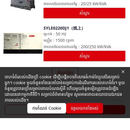
20/25
kW/kVA
ថាមពលដែលបានវាយតម្លៃ
：
សំណួរ
SYLE0220DJ1（线上）
ប្រៀបធៀប
50
Hz
ប្រេកង់
：
1500
rpm
ល្បឿន
：
200/250
kW/kVA
ថាមពលដែលបានវាយតម្លៃ
：
សំណួរ
មើលបន្ថែម
គេហទំព័ររបស់យើងប្រើ cookie ដើម្បីបង្កើតបទពិសោធន៍កាន់តែប្រសើរសម្រាប់
អ្នក។ cookie មួយចំនួនទាំងនេះចាំបាច់សម្រាប់ការដំណើរការរបស់គេហទំព័រ។ មួយ
ចំនួនត្រូវបានប្រើសម្រាប់គោលបំណងស្ថិតិ ហើយមួយចំនួនទៀតត្រូវបានដំឡើង
ដោយសេវាកម្មភាគីទីបី។ សម្រាប់ព័ត៌មានបន្ថែម សូមអានគោលនយោបាយឯកជន
ភាពរបស់យើង។
ការកំណត់ Cookie
ទទួលយកទាំងអស់
ប្រូសួរ
សំណួរ