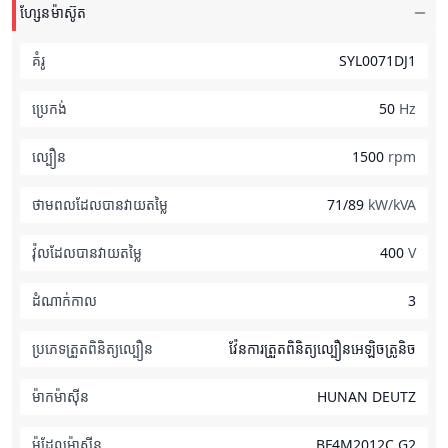
ហ្សែនម៉ាស៊ូត
គំរូ
SYL0071DJ1
ប្រេកង់
50
Hz
ល្បឿន
1500
rpm
ថាមពលដែលបានវាយតម្លៃ
71/89
kW/kVA
វ៉ុលដែលបានវាយតម្លៃ
400
V
ដំណាក់កាល
3
ប្រភេទត្រួតពិនិត្យល្បឿន
វ៉ែនការត្រួតពិនិត្យល្បឿនអេឡិចត្រូនិច
ម៉ាកម៉ាស៊ីន
HUNAN DEUTZ
ម៉ូដែលម៉ាស៊ីន
BF4M2012C G2