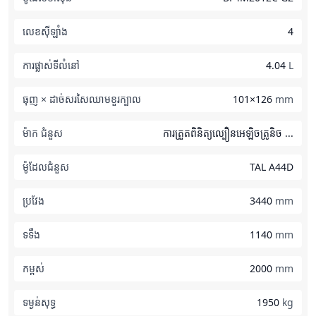
លេខស៊ីឡាំង
4
ការផ្លាស់ទីលំនៅ
4.04
L
ធុញ × ដាច់សរសៃឈាមខួរក្បាល
101×126
mm
ម៉ាក ជំនួស
ការត្រួតពិនិត្យល្បឿនអេឡិចត្រូនិច ...
ម៉ូដែលជំនួស
TAL A44D
ប្រវែង
3440
mm
ទទឹង
1140
mm
កម្ពស់
2000
mm
ទម្ងន់​សុទ្ធ
1950
kg