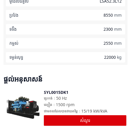
ម៉ូដែលជំនួស
LSA52.3L12
ប្រវែង
8550
mm
ទទឹង
2300
mm
កម្ពស់
2550
mm
ទម្ងន់​សុទ្ធ
22000
kg
ផ្តល់អនុសាសន៍
SYL0015DK1
ប្រៀបធៀប
50
Hz
ប្រេកង់
：
1500
rpm
ល្បឿន
：
15/19
kW/kVA
ថាមពលដែលបានវាយតម្លៃ
：
សំណួរ