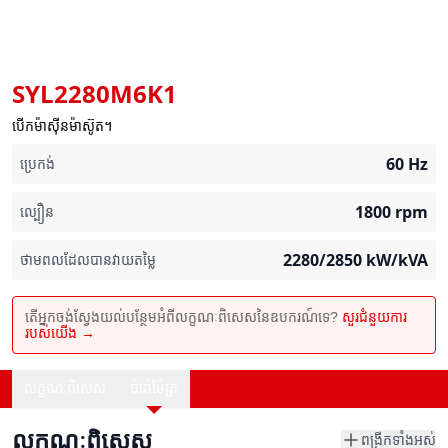
SYL2280M6K1
បើកម៉ាស៊ីនម៉ាស៊ូត។
60
Hz
ប្រេកង់
1800
rpm
ល្បឿន
2280/2850
kW/kVA
ថាមពលដែលបានវាយតម្លៃ
តើអ្នកចង់ស្វែងយល់បន្ថែមអំពីលក្ខណៈពិសេសនៃឧបករណ៍ទេ?
សួរជំនួយការ
របស់យើង →
លក្ខណៈពិសេស
ប៉ារ៉ាម៉ែត្រ
លក្ខណៈពិសេស
ពង្រីកទាំងអស់