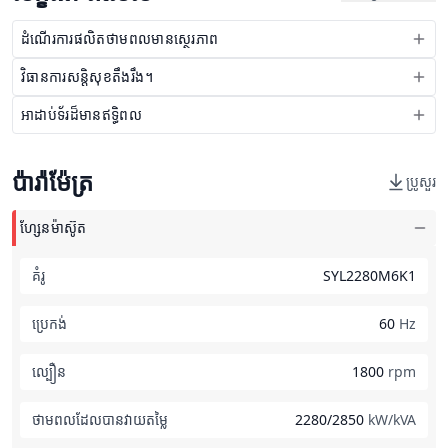
ដំណើរការផលិតថាមពលមានស្ថេរភាព
វិធានការសន្តិសុខតឹងរឹង។
អាដាប់ទ័រដ៏មានឥទ្ធិពល
ប៉ារ៉ាម៉ែត្រ
ប្រូសួរ
ហ្សែនម៉ាស៊ូត
គំរូ
SYL2280M6K1
ប្រេកង់
60
Hz
ល្បឿន
1800
rpm
ថាមពលដែលបានវាយតម្លៃ
2280/2850
kW/kVA