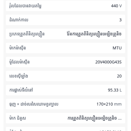
វ៉ុលដែលបានវាយតម្លៃ
440
V
ដំណាក់កាល
3
ប្រភេទត្រួតពិនិត្យល្បឿន
វ៉ែនការត្រួតពិនិត្យល្បឿនអេឡិចត្រូនិច
ម៉ាកម៉ាស៊ីន
MTU
ម៉ូដែលម៉ាស៊ីន
20V4000G43S
លេខស៊ីឡាំង
20
ការផ្លាស់ទីលំនៅ
95.33
L
ធុញ × ដាច់សរសៃឈាមខួរក្បាល
170×210
mm
ម៉ាក ជំនួស
ការត្រួតពិនិត្យល្បឿនអេឡិចត្រូនិច ...