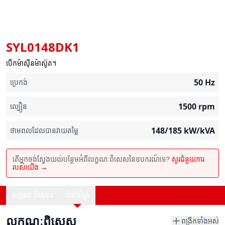
SYL0148DK1
បើកម៉ាស៊ីនម៉ាស៊ូត។
50
Hz
ប្រេកង់
1500
rpm
ល្បឿន
148/185
kW/kVA
ថាមពលដែលបានវាយតម្លៃ
តើអ្នកចង់ស្វែងយល់បន្ថែមអំពីលក្ខណៈពិសេសនៃឧបករណ៍ទេ?
សួរជំនួយការ
របស់យើង →
លក្ខណៈពិសេស
ប៉ារ៉ាម៉ែត្រ
លក្ខណៈពិសេស
ពង្រីកទាំងអស់