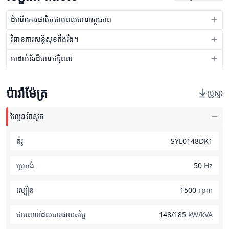
ដំណើរការផលិតថាមពលមានស្ថេរភាព
វិធានការសន្តិសុខតឹងរឹង។
អាដាប់ទ័រដ៏មានឥទ្ធិពល
ប៉ារ៉ាម៉ែត្រ
ប្រូសួរ
ហ្សែនម៉ាស៊ូត
គំរូ
SYL0148DK1
ប្រេកង់
50
Hz
ល្បឿន
1500
rpm
ថាមពលដែលបានវាយតម្លៃ
148/185
kW/kVA