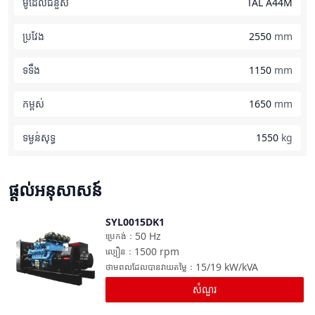
ម៉ូដែលជំនួស
TAL A44M
ប្រវែង
2550
mm
ទទឹង
1150
mm
កម្ពស់
1650
mm
ទម្ងន់​សុទ្ធ
1550
kg
ផ្តល់អនុសាសន៍
SYL0015DK1
ប្រៀបធៀប
50
Hz
ប្រេកង់
：
1500
rpm
ល្បឿន
：
15/19
kW/kVA
ថាមពលដែលបានវាយតម្លៃ
：
សំណួរ