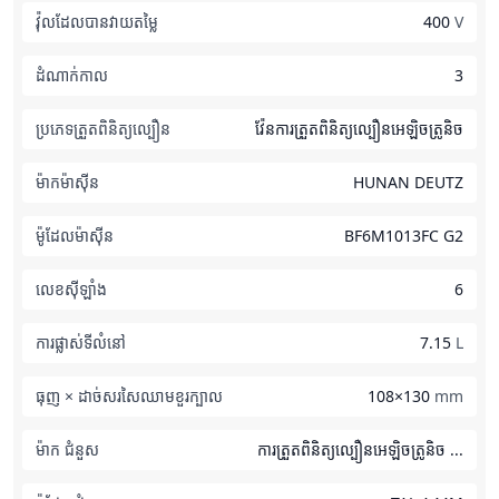
វ៉ុលដែលបានវាយតម្លៃ
400
V
ដំណាក់កាល
3
ប្រភេទត្រួតពិនិត្យល្បឿន
វ៉ែនការត្រួតពិនិត្យល្បឿនអេឡិចត្រូនិច
ម៉ាកម៉ាស៊ីន
HUNAN DEUTZ
ម៉ូដែលម៉ាស៊ីន
BF6M1013FC G2
លេខស៊ីឡាំង
6
ការផ្លាស់ទីលំនៅ
7.15
L
ធុញ × ដាច់សរសៃឈាមខួរក្បាល
108×130
mm
ម៉ាក ជំនួស
ការត្រួតពិនិត្យល្បឿនអេឡិចត្រូនិច ...