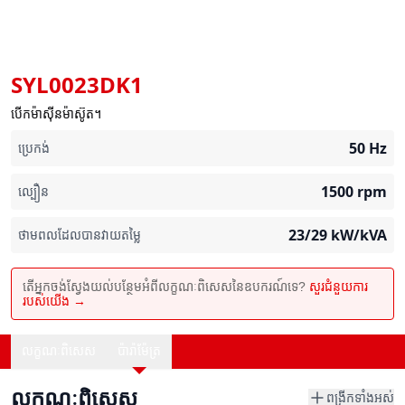
SYL0023DK1
បើកម៉ាស៊ីនម៉ាស៊ូត។
50
Hz
ប្រេកង់
1500
rpm
ល្បឿន
23/29
kW/kVA
ថាមពលដែលបានវាយតម្លៃ
តើអ្នកចង់ស្វែងយល់បន្ថែមអំពីលក្ខណៈពិសេសនៃឧបករណ៍ទេ?
សួរជំនួយការ
របស់យើង →
លក្ខណៈពិសេស
ប៉ារ៉ាម៉ែត្រ
លក្ខណៈពិសេស
ពង្រីកទាំងអស់