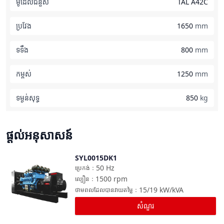
ម៉ូដែលជំនួស
TAL A42C
ប្រវែង
1650
mm
ទទឹង
800
mm
កម្ពស់
1250
mm
ទម្ងន់​សុទ្ធ
850
kg
ផ្តល់អនុសាសន៍
SYL0015DK1
ប្រៀបធៀប
50
Hz
ប្រេកង់
：
1500
rpm
ល្បឿន
：
15/19
kW/kVA
ថាមពលដែលបានវាយតម្លៃ
：
សំណួរ