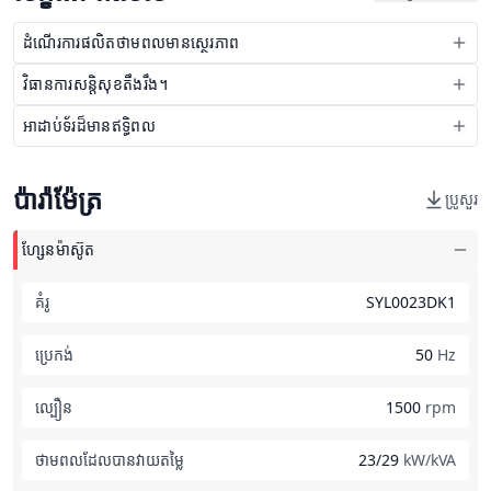
ដំណើរការផលិតថាមពលមានស្ថេរភាព
វិធានការសន្តិសុខតឹងរឹង។
អាដាប់ទ័រដ៏មានឥទ្ធិពល
ប៉ារ៉ាម៉ែត្រ
ប្រូសួរ
ហ្សែនម៉ាស៊ូត
គំរូ
SYL0023DK1
ប្រេកង់
50
Hz
ល្បឿន
1500
rpm
ថាមពលដែលបានវាយតម្លៃ
23/29
kW/kVA