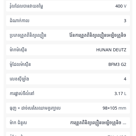
វ៉ុលដែលបានវាយតម្លៃ
400
V
ដំណាក់កាល
3
ប្រភេទត្រួតពិនិត្យល្បឿន
វ៉ែនការត្រួតពិនិត្យល្បឿនអេឡិចត្រូនិច
ម៉ាកម៉ាស៊ីន
HUNAN DEUTZ
ម៉ូដែលម៉ាស៊ីន
BFM3 G2
លេខស៊ីឡាំង
4
ការផ្លាស់ទីលំនៅ
3.17
L
ធុញ × ដាច់សរសៃឈាមខួរក្បាល
98×105
mm
ម៉ាក ជំនួស
ការត្រួតពិនិត្យល្បឿនអេឡិចត្រូនិច ...