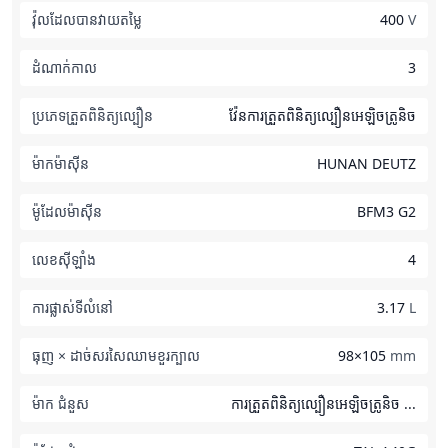
វ៉ុលដែលបានវាយតម្លៃ
400
V
ដំណាក់កាល
3
ប្រភេទត្រួតពិនិត្យល្បឿន
វ៉ែនការត្រួតពិនិត្យល្បឿនអេឡិចត្រូនិច
ម៉ាកម៉ាស៊ីន
HUNAN DEUTZ
ម៉ូដែលម៉ាស៊ីន
BFM3 G2
លេខស៊ីឡាំង
4
ការផ្លាស់ទីលំនៅ
3.17
L
ធុញ × ដាច់សរសៃឈាមខួរក្បាល
98×105
mm
ម៉ាក ជំនួស
ការត្រួតពិនិត្យល្បឿនអេឡិចត្រូនិច ...