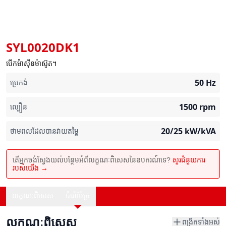
SYL0020DK1
បើកម៉ាស៊ីនម៉ាស៊ូត។
50
Hz
ប្រេកង់
1500
rpm
ល្បឿន
20/25
kW/kVA
ថាមពលដែលបានវាយតម្លៃ
តើអ្នកចង់ស្វែងយល់បន្ថែមអំពីលក្ខណៈពិសេសនៃឧបករណ៍ទេ?
សួរជំនួយការ
របស់យើង →
លក្ខណៈពិសេស
ប៉ារ៉ាម៉ែត្រ
លក្ខណៈពិសេស
ពង្រីកទាំងអស់