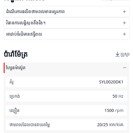
ដំណើរការផលិតថាមពលមានស្ថេរភាព
វិធានការសន្តិសុខតឹងរឹង។
អាដាប់ទ័រដ៏មានឥទ្ធិពល
ប៉ារ៉ាម៉ែត្រ
ប្រូសួរ
ហ្សែនម៉ាស៊ូត
គំរូ
SYL0020DK1
ប្រេកង់
50
Hz
ល្បឿន
1500
rpm
ថាមពលដែលបានវាយតម្លៃ
20/25
kW/kVA