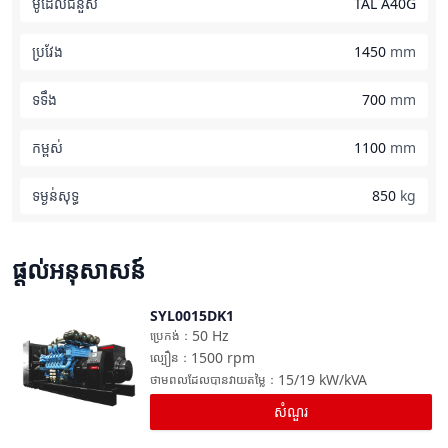
ម៉ូដែលជំនួស
TAL A40G
ប្រវែង
1450
mm
ទទឹង
700
mm
កម្ពស់
1100
mm
ទម្ងន់​សុទ្ធ
850
kg
ផ្តល់អនុសាសន៍
SYL0015DK1
ប្រៀបធៀប
50
Hz
ប្រេកង់
：
1500
rpm
ល្បឿន
：
15/19
kW/kVA
ថាមពលដែលបានវាយតម្លៃ
：
សំណួរ