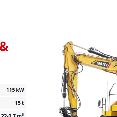
 &
115
kW
15
t
.22-0.7
m³