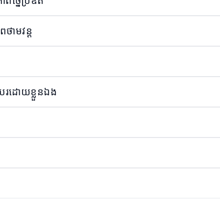
ាពច្នៃប្រឌិត
ាពថាមវន្ត
ើកបរ​ដោយ​ខ្លួនឯង