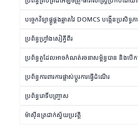
ប្រព័ន្ធគ្រប់គ្រងអេឡិចត្រូ-ធារាសាស្ត្រប្រកបដោយភ
បច្ចេកវិទ្យាផ្គូផ្គងឆ្លាតវៃ DOMCS បង្កើនប្រសិទ្ធភ
ប្រព័ន្ធហ្វ្រាំងសៀគ្វីពីរ
ប្រព័ន្ធ​តួ​ដែល​អាច​កំណត់​រចនាសម្ព័ន្ធ​បាន និង​ប
ប្រព័ន្ធការពារការផ្លាស់ប្តូរការធ្វើដំណើរ
ប្រព័ន្ធរោទិ៍បញ្ច្រាស
ម៉ាស៊ីនត្រជាក់ស្វ័យប្រវត្តិ