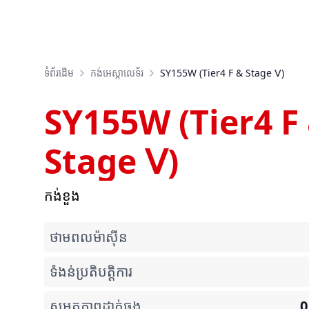
ទំព័រដើម
កង់អេស្កាលេទ័រ
SY155W (Tier4 F & Stage Ⅴ)
SY155W (Tier4 F
Stage Ⅴ)
កង់ខួង
ថាមពលម៉ាស៊ីន
ទំងន់ប្រតិបត្តិការ
សមត្ថភាពដាក់ធុង
0