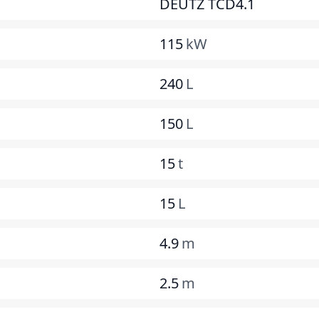
DEUTZ TCD4.1
115
kW
240
L
150
L
15
t
15
L
4.9
m
2.5
m