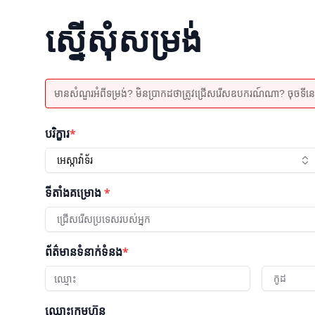
ស្នើសុំសម្រង់
មានសំណួរអំពីទម្រង់? មិនប្រាកដថាត្រូវជ្រើសរើសឧបករណ៍ណា? ចុចទីនេះដើម
បរិក្ខារ
*
អេស្កាវ៉ាទ័រ
ទីតាំងគម្រោង
*
ជ្រើសរើសប្រទេសរបស់អ្នក
ព័ត៌មានទំនាក់ទំនង
*
កូដ
ឈ្មោះក្រុមហ៊ុន