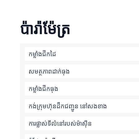
ប៉ារ៉ាម៉ែត្រ
កម្លាំងជីកដៃ
សមត្ថភាពដាក់ធុង
កម្លាំងជីកធុង
កង់ក្រុមហ៊ុនដឹកជញ្ជូន នៅសងខាង
ការផ្លាស់ទីលំនៅរបស់ម៉ាស៊ីន