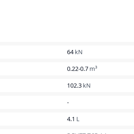
64
kN
0.22-0.7
m³
102.3
kN
-
4.1
L