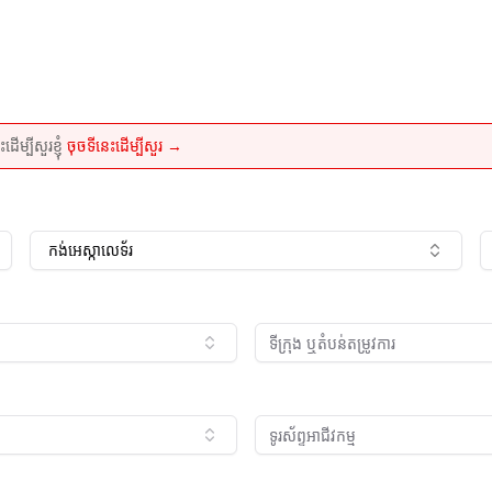
្បីសួរខ្ញុំ
ចុចទីនេះដើម្បីសួរ →
កង់អេស្កាលេទ័រ