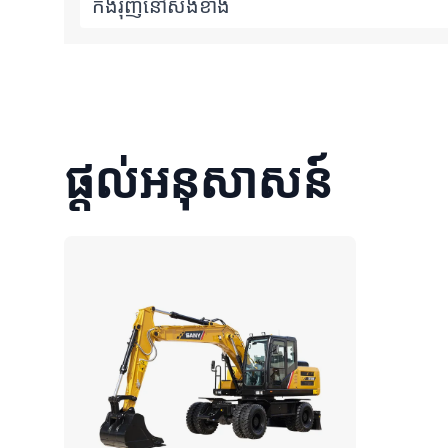
កង់រុញនៅសងខាង
ផ្តល់អនុសាសន៍
ប្រៀបធៀប