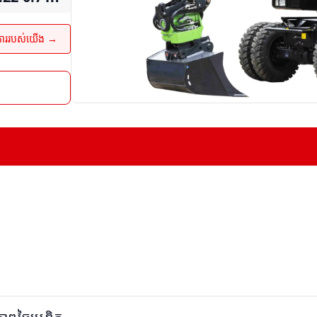
ការរបស់យើង →
រ