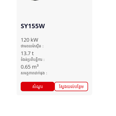
SY155W
120
kW
ថាមពលម៉ាស៊ីន
：
13.7
t
ទំងន់ប្រតិបត្តិការ
：
0.65
m³
សមត្ថភាពដាក់ធុង
：
សំណួរ
ស្វែងយល់បន្ថែម