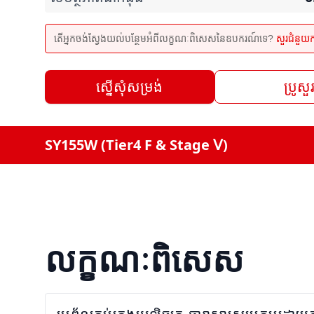
តើអ្នកចង់ស្វែងយល់បន្ថែមអំពីលក្ខណៈពិសេសនៃឧបករណ៍ទេ?
សួរជំនួយ
ស្នើសុំសម្រង់
ប្រូសួ
SY155W (Tier4 F & Stage Ⅴ)
លក្ខណៈពិសេស