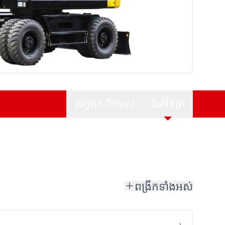
លក្ខណៈពិសេស
ប៉ារ៉ាម៉ែត្រ
ពង្រីកទាំងអស់