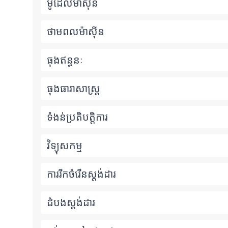
ម៉ូដែលម៉ាស៊ីន
ថាមពលម៉ាស៊ីន
ធុងឥន្ធនៈ
ធុងធារាសាស្ត្រ
ទំងន់ប្រតិបត្តិការ
វិទ្យុសកម្ម
ការរីកចំរើនស្តង់ដារ
ដំបងស្តង់ដារ