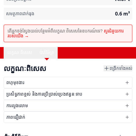
0.6
m³
សមត្ថភាពដាក់ធុង
តើអ្នកចង់ស្វែងយល់បន្ថែមអំពីលក្ខណៈពិសេសនៃឧបករណ៍ទេ?
សួរជំនួយការ
របស់យើង →
លក្ខណៈពិសេស
ប៉ារ៉ាម៉ែត្រ
លក្ខណៈពិសេស
ពង្រីកទាំងអស់
ពហុមុខងារ
ប្រសិទ្ធភាពខ្ពស់ និងការប្រើប្រាស់ប្រេងឥន្ធនៈទាប
ការលួងលោម
ភាពជឿជាក់