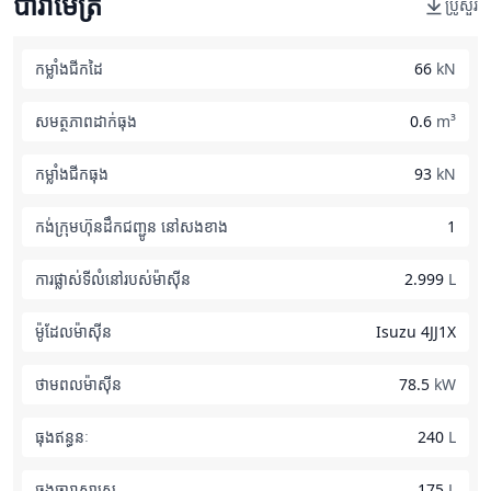
ប៉ារ៉ាម៉ែត្រ
ប្រូសួរ
កម្លាំងជីកដៃ
66
kN
សមត្ថភាពដាក់ធុង
0.6
m³
កម្លាំងជីកធុង
93
kN
កង់ក្រុមហ៊ុនដឹកជញ្ជូន នៅសងខាង
1
ការផ្លាស់ទីលំនៅរបស់ម៉ាស៊ីន
2.999
L
ម៉ូដែលម៉ាស៊ីន
Isuzu 4JJ1X
ថាមពលម៉ាស៊ីន
78.5
kW
ធុងឥន្ធនៈ
240
L
ធុងធារាសាស្ត្រ
175
L