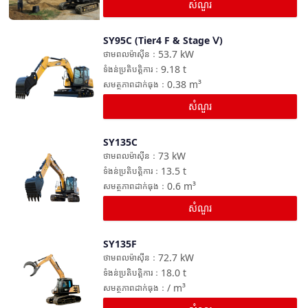
សំណួរ
SY95C (Tier4 F & Stage Ⅴ)
ប្រៀបធៀប
53.7
kW
ថាមពលម៉ាស៊ីន
：
9.18
t
ទំងន់ប្រតិបត្តិការ
：
0.38
m³
សមត្ថភាពដាក់ធុង
：
សំណួរ
SY135C
ប្រៀបធៀប
73
kW
ថាមពលម៉ាស៊ីន
：
13.5
t
ទំងន់ប្រតិបត្តិការ
：
0.6
m³
សមត្ថភាពដាក់ធុង
：
សំណួរ
SY135F
ប្រៀបធៀប
72.7
kW
ថាមពលម៉ាស៊ីន
：
18.0
t
ទំងន់ប្រតិបត្តិការ
：
/
m³
សមត្ថភាពដាក់ធុង
：