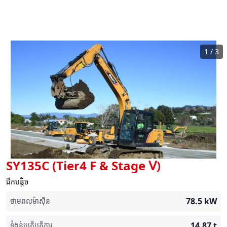
1
/
3
SY135C (Tier4 F & Stage Ⅴ)
ជីកបន្តិច
78.5
kW
ថាមពលម៉ាស៊ីន
14.87
t
ទំងន់ប្រតិបត្តិការ