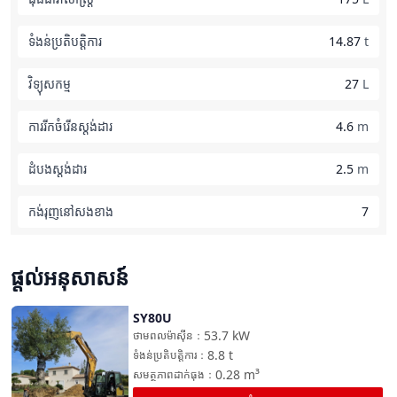
ទំងន់ប្រតិបត្តិការ
14.87
t
វិទ្យុសកម្ម
27
L
ការរីកចំរើនស្តង់ដារ
4.6
m
ដំបងស្តង់ដារ
2.5
m
កង់រុញនៅសងខាង
7
ផ្តល់អនុសាសន៍
SY80U
ប្រៀបធៀប
53.7
kW
ថាមពលម៉ាស៊ីន
：
8.8
t
ទំងន់ប្រតិបត្តិការ
：
0.28
m³
សមត្ថភាពដាក់ធុង
：