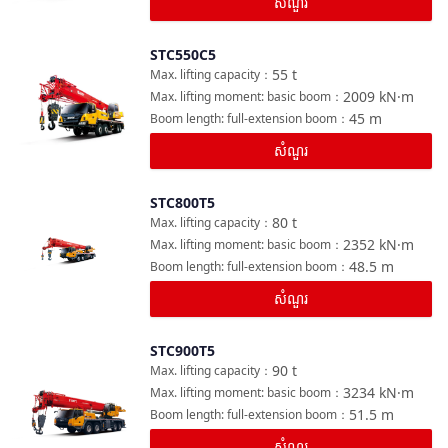
សំណួរ
STC550C5
ប្រៀបធៀប
55
t
Max. lifting capacity
：
2009
kN·m
Max. lifting moment: basic boom
：
45
m
Boom length: full-extension boom
：
សំណួរ
STC800T5
ប្រៀបធៀប
80
t
Max. lifting capacity
：
2352
kN·m
Max. lifting moment: basic boom
：
48.5
m
Boom length: full-extension boom
：
សំណួរ
STC900T5
ប្រៀបធៀប
90
t
Max. lifting capacity
：
3234
kN·m
Max. lifting moment: basic boom
：
51.5
m
Boom length: full-extension boom
：
សំណួរ