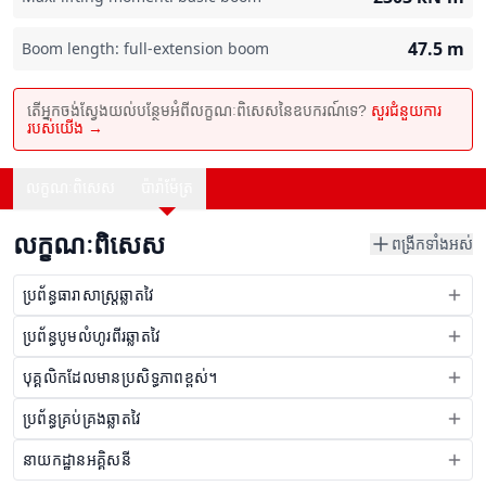
47.5
m
Boom length: full-extension boom
តើអ្នកចង់ស្វែងយល់បន្ថែមអំពីលក្ខណៈពិសេសនៃឧបករណ៍ទេ?
សួរជំនួយការ
របស់យើង →
លក្ខណៈពិសេស
ប៉ារ៉ាម៉ែត្រ
លក្ខណៈពិសេស
ពង្រីកទាំងអស់
ប្រព័ន្ធធារាសាស្រ្តឆ្លាតវៃ
ប្រព័ន្ធបូមលំហូរពីរឆ្លាតវៃ
បុគ្គលិកដែលមានប្រសិទ្ធភាពខ្ពស់។
ប្រព័ន្ធគ្រប់គ្រងឆ្លាតវៃ
នាយកដ្ឋានអគ្គិសនី