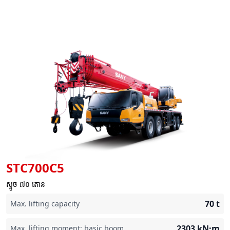
STC700C5
ស្ទូច ៧០ តោន
70
t
Max. lifting capacity
2303
kN·m
Max. lifting moment: basic boom