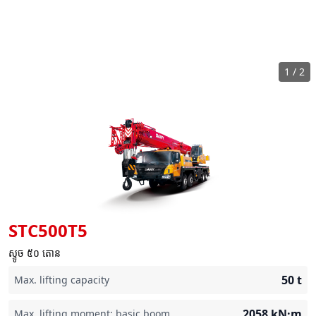
1
/
2
STC500T5
ស្ទូច ៥០ តោន
50
t
Max. lifting capacity
2058
kN·m
Max. lifting moment: basic boom