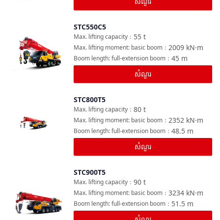
សំណួរ
STC550C5
ប្រៀបធៀប
55
t
Max. lifting capacity
：
2009
kN·m
Max. lifting moment: basic boom
：
45
m
Boom length: full-extension boom
：
សំណួរ
STC800T5
ប្រៀបធៀប
80
t
Max. lifting capacity
：
2352
kN·m
Max. lifting moment: basic boom
：
48.5
m
Boom length: full-extension boom
：
សំណួរ
STC900T5
ប្រៀបធៀប
90
t
Max. lifting capacity
：
3234
kN·m
Max. lifting moment: basic boom
：
51.5
m
Boom length: full-extension boom
：
សំណួរ