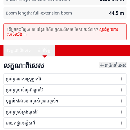
44.5
m
Boom length: full-extension boom
តើអ្នកចង់ស្វែងយល់បន្ថែមអំពីលក្ខណៈពិសេសនៃឧបករណ៍ទេ?
សួរជំនួយការ
របស់យើង →
លក្ខណៈពិសេស
ប៉ារ៉ាម៉ែត្រ
លក្ខណៈពិសេស
ពង្រីកទាំងអស់
ប្រព័ន្ធធារាសាស្រ្តឆ្លាតវៃ
ប្រព័ន្ធបូមលំហូរពីរឆ្លាតវៃ
បុគ្គលិកដែលមានប្រសិទ្ធភាពខ្ពស់។
ប្រព័ន្ធគ្រប់គ្រងឆ្លាតវៃ
នាយកដ្ឋានអគ្គិសនី