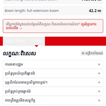
42.2
m
Boom length: full-extension boom
តើអ្នកចង់ស្វែងយល់បន្ថែមអំពីលក្ខណៈពិសេសនៃឧបករណ៍ទេ?
សួរជំនួយការ
របស់យើង →
លក្ខណៈពិសេស
ប៉ារ៉ាម៉ែត្រ
លក្ខណៈពិសេស
ពង្រីកទាំងអស់
ការរចនាបង្រួម
ប្រព័ន្ធបូមលំហូរពីរឆ្លាតវៃ
បុគ្គលិកដែលមានប្រសិទ្ធភាពខ្ពស់។
ប្រព័ន្ធគ្រប់គ្រងឆ្លាតវៃ
ភាពត្រឹមត្រូវនិងសេដ្ឋកិច្ច