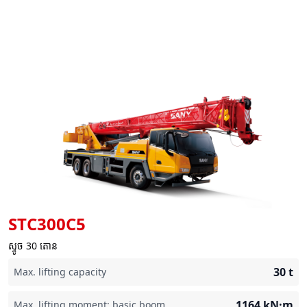
STC300C5
ស្ទូច 30 តោន
30
t
Max. lifting capacity
1164
kN·m
Max. lifting moment: basic boom