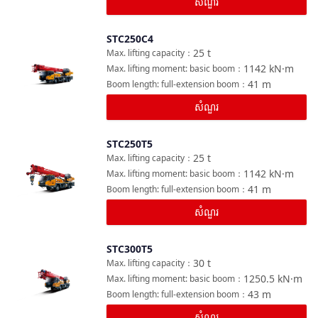
សំណួរ
STC250C4
ប្រៀបធៀប
25
t
Max. lifting capacity
：
1142
kN·m
Max. lifting moment: basic boom
：
41
m
Boom length: full-extension boom
：
សំណួរ
STC250T5
ប្រៀបធៀប
25
t
Max. lifting capacity
：
1142
kN·m
Max. lifting moment: basic boom
：
41
m
Boom length: full-extension boom
：
សំណួរ
STC300T5
ប្រៀបធៀប
30
t
Max. lifting capacity
：
1250.5
kN·m
Max. lifting moment: basic boom
：
43
m
Boom length: full-extension boom
：
សំណួរ