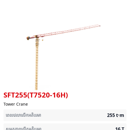
SFT255(T7520-16H)
Tower Crane
255
t·m
ពេលវេលាលើកអតិបរមា
16
T
សមត្ថភាពលើកអតិបរមា