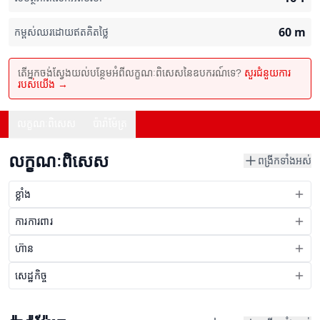
60
m
កម្ពស់ឈរដោយឥតគិតថ្លៃ
តើអ្នកចង់ស្វែងយល់បន្ថែមអំពីលក្ខណៈពិសេសនៃឧបករណ៍ទេ?
សួរជំនួយការ
របស់យើង →
លក្ខណៈពិសេស
ប៉ារ៉ាម៉ែត្រ
លក្ខណៈពិសេស
ពង្រីកទាំងអស់
ខ្លាំង
ការការពារ
ហ៊ាន
សេដ្ឋកិច្ច