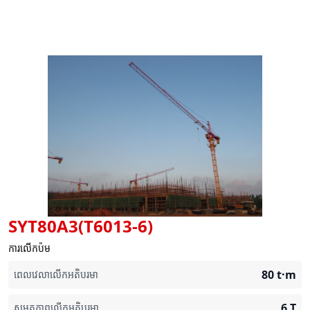
SYT80A3(T6013-6)
ការលើកប៉ម
80
t·m
ពេលវេលាលើកអតិបរមា
6
T
សមត្ថភាពលើកអតិបរមា