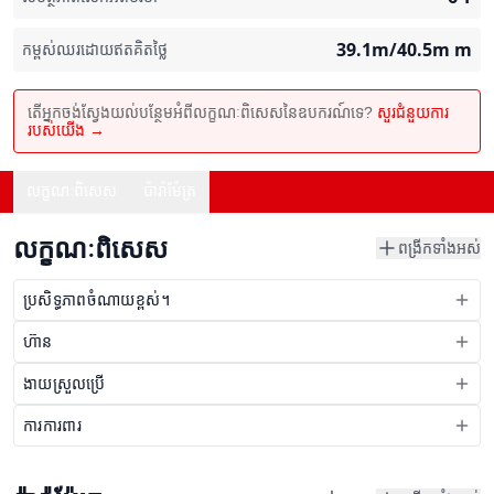
39.1m/40.5m
m
កម្ពស់ឈរដោយឥតគិតថ្លៃ
តើអ្នកចង់ស្វែងយល់បន្ថែមអំពីលក្ខណៈពិសេសនៃឧបករណ៍ទេ?
សួរជំនួយការ
របស់យើង →
លក្ខណៈពិសេស
ប៉ារ៉ាម៉ែត្រ
លក្ខណៈពិសេស
ពង្រីកទាំងអស់
ប្រសិទ្ធភាពចំណាយខ្ពស់។
ហ៊ាន
ងាយស្រួលប្រើ
ការការពារ