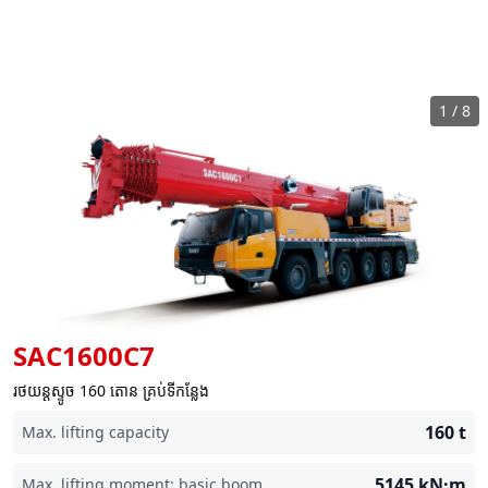
1
/
8
SAC1600C7
រថយន្តស្ទូច 160 តោន គ្រប់ទីកន្លែង
160
t
Max. lifting capacity
5145
kN·m
Max. lifting moment: basic boom