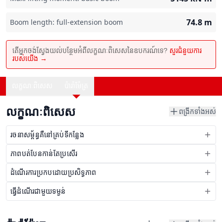
74.8
m
Boom length: full-extension boom
តើអ្នកចង់ស្វែងយល់បន្ថែមអំពីលក្ខណៈពិសេសនៃឧបករណ៍ទេ?
សួរជំនួយការ
របស់យើង →
លក្ខណៈពិសេស
ប៉ារ៉ាម៉ែត្រ
លក្ខណៈពិសេស
ពង្រីកទាំងអស់
រចនាសម្ព័ន្ធគឺនៅគ្រប់ទីកន្លែង
ភាពបត់បែនកាន់តែប្រសើរ
ដំណើរការប្រកបដោយប្រសិទ្ធភាព
ធ្វើដំណើរជាមួយទម្ងន់