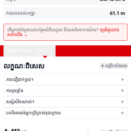
61.1
m
ការឈានដល់បញ្ឈរ
តើអ្នកចង់ស្វែងយល់បន្ថែមអំពីលក្ខណៈពិសេសនៃឧបករណ៍ទេ?
សួរជំនួយការ
របស់យើង →
លក្ខណៈពិសេស
ប៉ារ៉ាម៉ែត្រ
លក្ខណៈពិសេស
ពង្រីកទាំងអស់
ភាពជឿជាក់ខ្ពស់។
ការបូមខ្លាំង
សន្សំសំចៃណាស់។
បទពិសោធន៍អ្នកប្រើប្រាស់ចុងក្រោយ