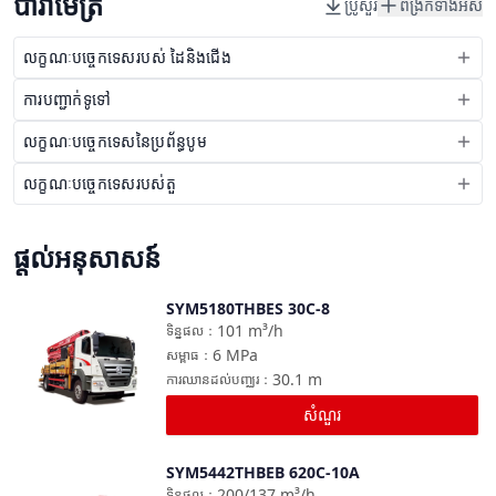
ប៉ារ៉ាម៉ែត្រ
ប្រូសួរ
ពង្រីកទាំងអស់
លក្ខណៈបច្ចេកទេសរបស់ ដៃនិងជើង
ការបញ្ជាក់ទូទៅ
លក្ខណៈបច្ចេកទេសនៃប្រព័ន្ធបូម
លក្ខណៈបច្ចេកទេសរបស់តួ
ផ្តល់អនុសាសន៍
SYM5180THBES 30C-8
ប្រៀបធៀប
101
m³/h
ទិន្នផល
：
6
MPa
សម្ពាធ
：
30.1
m
ការឈានដល់បញ្ឈរ
：
សំណួរ
SYM5442THBEB 620C-10A
ប្រៀបធៀប
200/137
m³/h
ទិន្នផល
：