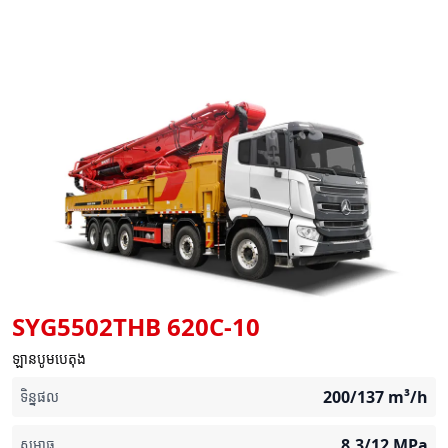
SYG5502THB 620C-10
ឡានបូមបេតុង
200/137
m³/h
ទិន្នផល
8.3/12
MPa
សម្ពាធ