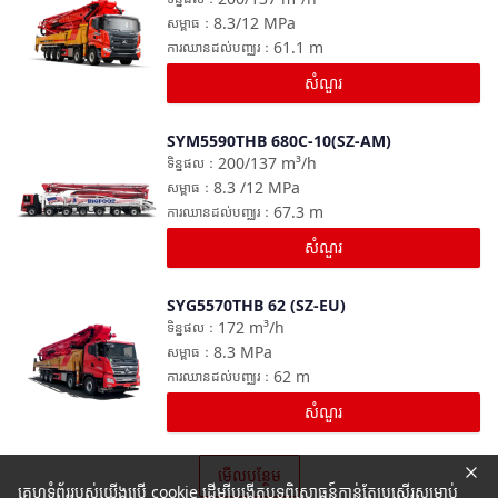
8.3/12
MPa
សម្ពាធ
：
61.1
m
ការឈានដល់បញ្ឈរ
：
សំណួរ
SYM5590THB 680C-10(SZ-AM)
ប្រៀបធៀប
200/137
m³/h
ទិន្នផល
：
8.3 /12
MPa
សម្ពាធ
：
67.3
m
ការឈានដល់បញ្ឈរ
：
សំណួរ
SYG5570THB 62 (SZ-EU)
ប្រៀបធៀប
172
m³/h
ទិន្នផល
：
8.3
MPa
សម្ពាធ
：
62
m
ការឈានដល់បញ្ឈរ
：
សំណួរ
មើលបន្ថែម
គេហទំព័ររបស់យើងប្រើ cookie ដើម្បីបង្កើតបទពិសោធន៍កាន់តែប្រសើរសម្រាប់