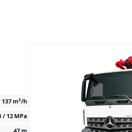
/ 137
m³/h
3 / 12
MPa
47
m