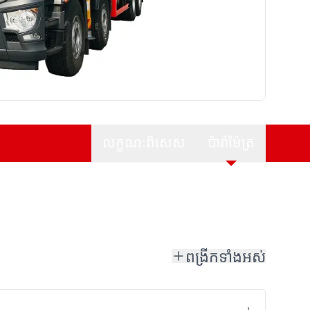
លក្ខណៈពិសេស
ប៉ារ៉ាម៉ែត្រ
ពង្រីកទាំងអស់