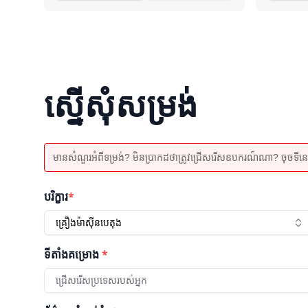
ស្នើសុំសម្រង់
មានសំណួរអំពីទម្រង់? មិនប្រាកដថាត្រូវជ្រើសរើសឧបករណ៍ណា? ចុចទីនេះដើម
បរិក្ខារ
*
គ្រឿងម៉ាស៊ីនបេតុង
ទីតាំងគម្រោង
*
ជ្រើសរើសប្រទេសរបស់អ្នក