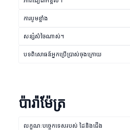
ភាពជឿជាក់ខ្ពស់។
ការបូមខ្លាំង
សន្សំសំចៃណាស់។
បទពិសោធន៍អ្នកប្រើប្រាស់ចុងក្រោយ
ប៉ារ៉ាម៉ែត្រ
លក្ខណៈបច្ចេកទេសរបស់ ដៃនិងជើង