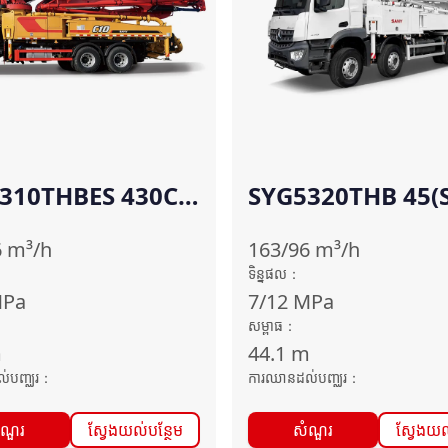
310THBES 430C-
SYG5320THB 45(S
TU)
6
m³/h
163/96
m³/h
ទិន្នផល
：
Pa
7/12
MPa
សម្ពាធ
：
m
44.1
m
់បញ្ឈរ
：
ការឈានដល់បញ្ឈរ
：
ំណួរ
ស្វែងយល់បន្ថែម
សំណួរ
ស្វែងយល