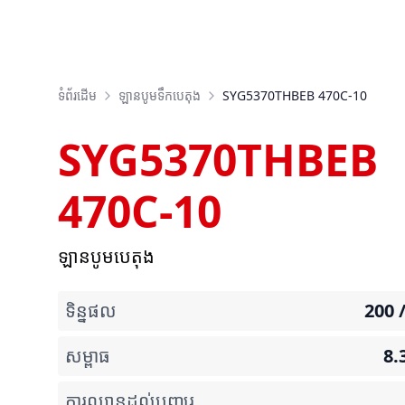
ទំព័រដើម
ឡានបូមទឹកបេតុង
SYG5370THBEB 470C-10
SYG5370THBEB
470C-10
ឡានបូមបេតុង
ទិន្នផល
200 
សម្ពាធ
8.
ការឈានដល់បញ្ឈរ