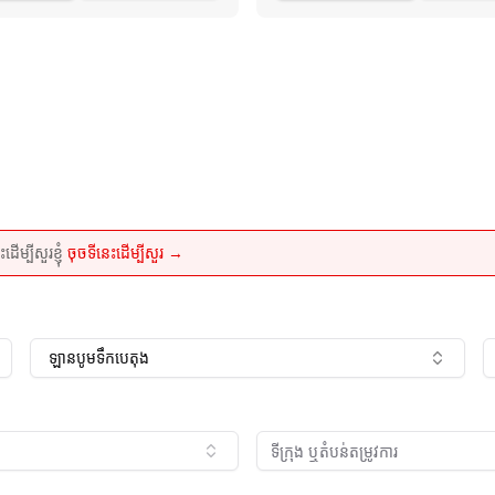
្បីសួរខ្ញុំ
ចុចទីនេះដើម្បីសួរ →
ឡានបូមទឹកបេតុង