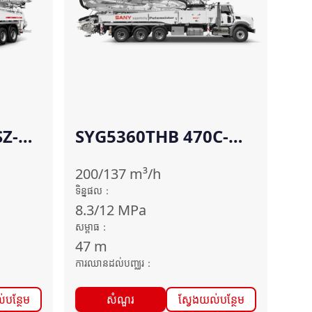
Z-
SYG5360THB 470C-
10(SZ-AM)
200/137
m³/h
ទិន្នផល
：
8.3/12
MPa
សម្ពាធ
：
47
m
ការឈានដល់បញ្ឈរ
：
់បន្ថែម
សំណួរ
ស្វែងយល់បន្ថែម