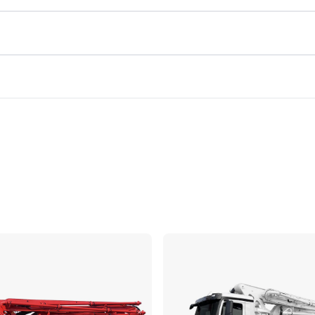
ប្រៀបធៀប