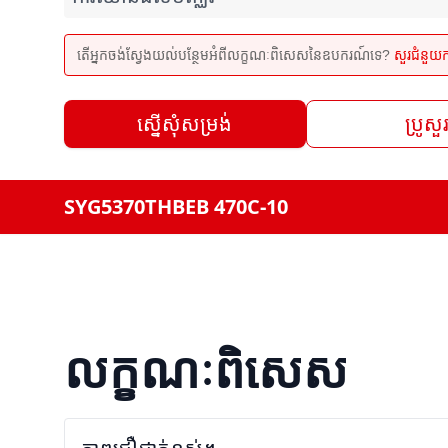
តើអ្នកចង់ស្វែងយល់បន្ថែមអំពីលក្ខណៈពិសេសនៃឧបករណ៍ទេ?
សួរជំនួយ
ស្នើសុំសម្រង់
ប្រូសួ
SYG5370THBEB 470C-10
លក្ខណៈពិសេស