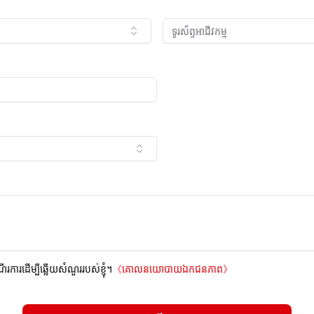
ណើរការដើម្បីឆ្លើយសំណួររបស់ខ្ញុំ។
《
គោលនយោបាយឯកជនភាព
》