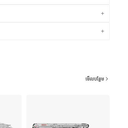
មើលបន្ថែម
ប្រៀបធៀប
ប្រៀបធៀប