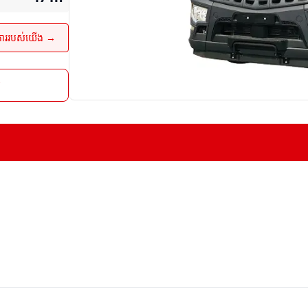
ការរបស់យើង →
រ