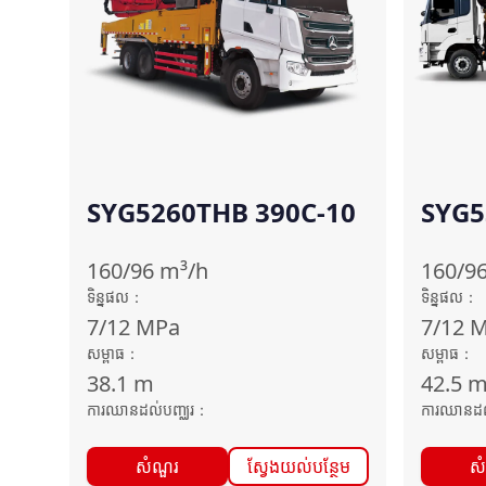
SYG5260THB 390C-10
SYG5
10
160/96
m³/h
160/9
ទិន្នផល
：
ទិន្នផល
：
7/12
MPa
7/12
M
សម្ពាធ
：
សម្ពាធ
：
38.1
m
42.5
ការឈានដល់បញ្ឈរ
：
ការឈានដល
សំណួរ
ស្វែងយល់បន្ថែម
ស