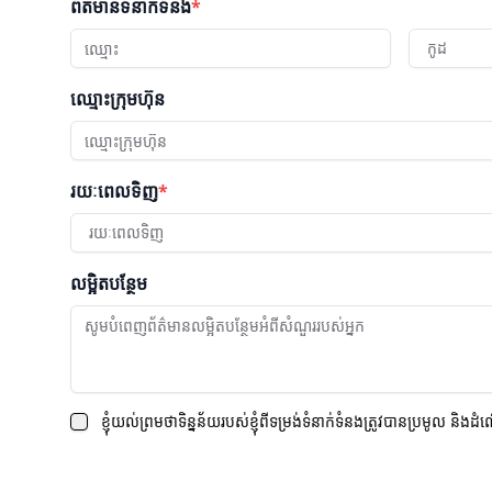
ព័ត៌មានទំនាក់ទំនង
*
កូដ
ឈ្មោះក្រុមហ៊ុន
រយៈពេលទិញ
*
រយៈពេលទិញ
លម្អិតបន្ថែម
ខ្ញុំយល់ព្រមថាទិន្នន័យរបស់ខ្ញុំពីទម្រង់ទំនាក់ទំនងត្រូវបានប្រមូល និងដំ