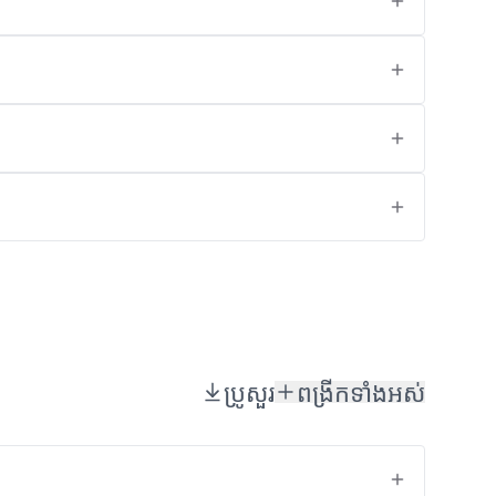
ប្រូសួរ
ពង្រីកទាំងអស់