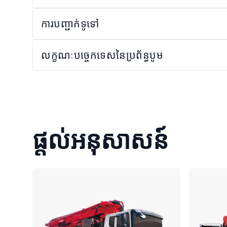
ការបញ្ជាក់ទូទៅ
លក្ខណៈបច្ចេកទេសនៃប្រព័ន្ធបូម
ផ្តល់អនុសាសន៍
ប្រៀបធៀប