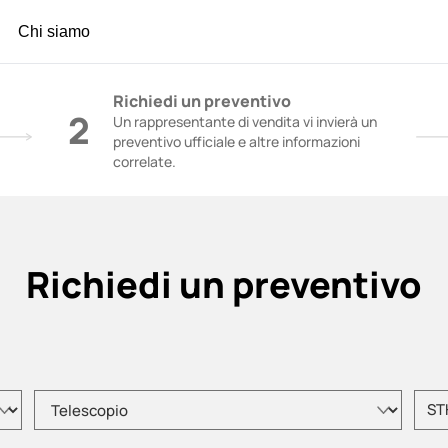
Chi siamo
l calcestruzzo | Gru da costruzione - Gruppo SA
Richiedi un preventivo
2
Un rappresentante di vendita vi invierà un
preventivo ufficiale e altre informazioni
correlate.
Richiedi un preventivo
Selezionare il tipo di prodotto
Inseri