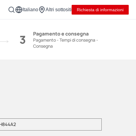
Italiano
Altri sottositi
Richiesta di informazioni
NY
Pagamento e consegna
3
Pagamento - Tempi di consegna -
Consegna
re il numero di modello del prodotto