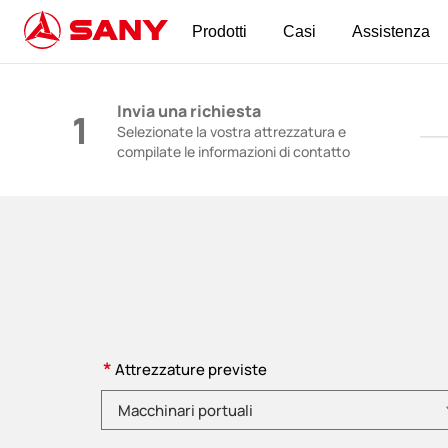
Prodotti
Casi
Assistenza
Macchinari per l'edilizia | Attrezzature per i
Invia una richiesta
1
Selezionate la vostra attrezzatura e
compilate le informazioni di contatto
*
Attrezzature previste
Selezionare la categoria di prodotto