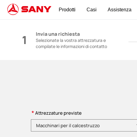
Prodotti
Casi
Assistenza
Macchinari per l'edilizia | Attrezzature per i
Invia una richiesta
1
Selezionate la vostra attrezzatura e
compilate le informazioni di contatto
*
Attrezzature previste
Selezionare la categoria di prodotto