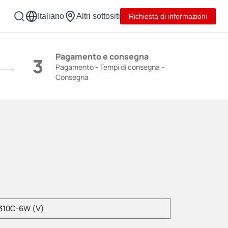
Italiano
Altri sottositi
Richiesta di informazioni
NY
Pagamento e consegna
3
Pagamento - Tempi di consegna -
Consegna
re il numero di modello del prodotto