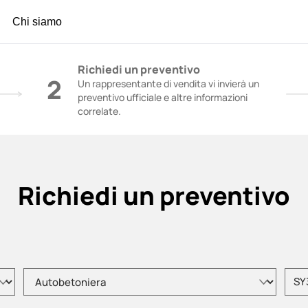
Chi siamo
l calcestruzzo | Gru da costruzione - Gruppo SA
Richiedi un preventivo
2
Un rappresentante di vendita vi invierà un
preventivo ufficiale e altre informazioni
correlate.
Richiedi un preventivo
Selezionare il tipo di prodotto
Inseri