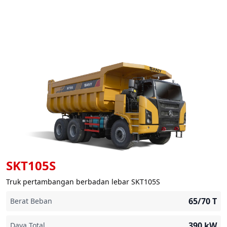
SKT105S
Truk pertambangan berbadan lebar SKT105S
65/70
T
Berat Beban
390
kW
Daya Total