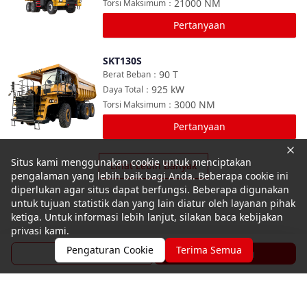
21000
NM
Torsi Maksimum
：
Pertanyaan
SKT130S
Bandingkan
90
T
Berat Beban
：
925
kW
Daya Total
：
3000
NM
Torsi Maksimum
：
Pertanyaan
Situs kami menggunakan cookie untuk menciptakan
Lihat Lebih Banyak
pengalaman yang lebih baik bagi Anda. Beberapa cookie ini
diperlukan agar situs dapat berfungsi. Beberapa digunakan
untuk tujuan statistik dan yang lain diatur oleh layanan pihak
ketiga. Untuk informasi lebih lanjut, silakan baca kebijakan
privasi kami.
Pengaturan Cookie
Terima Semua
Brosur
Pertanyaan