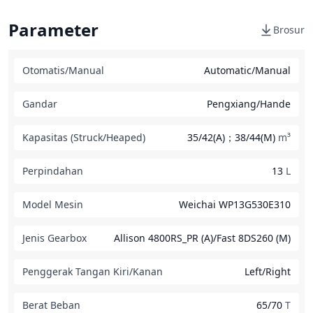
Parameter
Brosur
Otomatis/Manual
Automatic/Manual
Gandar
Pengxiang/Hande
Kapasitas (Struck/Heaped)
35/42(A)；38/44(M)
m³
Perpindahan
13
L
Model Mesin
Weichai WP13G530E310
Jenis Gearbox
Allison 4800RS_PR (A)/Fast 8DS260 (M)
Penggerak Tangan Kiri/Kanan
Left/Right
Berat Beban
65/70
T