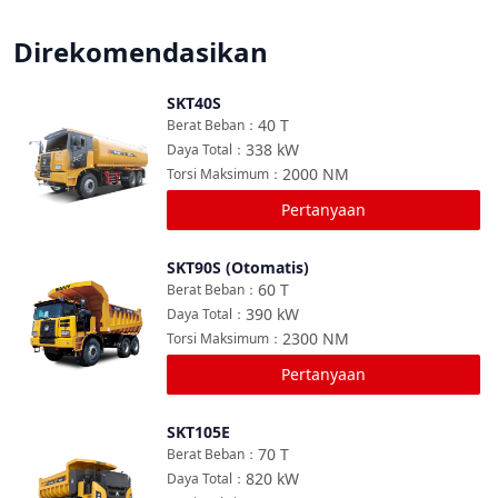
Direkomendasikan
SKT40S
Bandingkan
40
T
Berat Beban
：
338
kW
Daya Total
：
2000
NM
Torsi Maksimum
：
Pertanyaan
SKT90S (Otomatis)
Bandingkan
60
T
Berat Beban
：
390
kW
Daya Total
：
2300
NM
Torsi Maksimum
：
Pertanyaan
SKT105E
Bandingkan
70
T
Berat Beban
：
820
kW
Daya Total
：