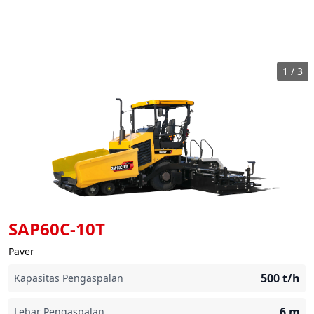
1
/
3
SAP60C-10T
Paver
500
t/h
Kapasitas Pengaspalan
6
m
Lebar Pengaspalan