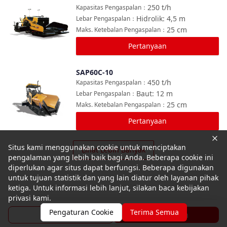
Bandingkan
250
t/h
Kapasitas Pengaspalan
：
Hidrolik: 4,5
m
Lebar Pengaspalan
：
25
cm
Maks. Ketebalan Pengaspalan
：
Pertanyaan
SAP60C-10
Bandingkan
450
t/h
Kapasitas Pengaspalan
：
Baut: 12
m
Lebar Pengaspalan
：
25
cm
Maks. Ketebalan Pengaspalan
：
Pertanyaan
Situs kami menggunakan cookie untuk menciptakan
Lihat Lebih Banyak
pengalaman yang lebih baik bagi Anda. Beberapa cookie ini
diperlukan agar situs dapat berfungsi. Beberapa digunakan
untuk tujuan statistik dan yang lain diatur oleh layanan pihak
ketiga. Untuk informasi lebih lanjut, silakan baca kebijakan
privasi kami.
Pengaturan Cookie
Terima Semua
Brosur
Pertanyaan