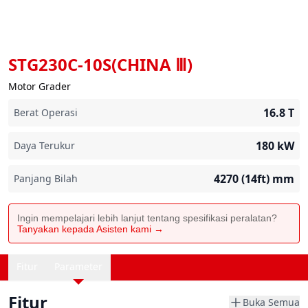
STG230C-10S(CHINA Ⅲ)
Motor Grader
16.8
T
Berat Operasi
180
kW
Daya Terukur
4270 (14ft)
mm
Panjang Bilah
Ingin mempelajari lebih lanjut tentang spesifikasi peralatan?
Tanyakan kepada Asisten kami →
Fitur
Parameter
Fitur
Buka Semua