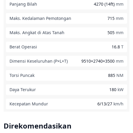
Panjang Bilah
4270 (14ft)
mm
Maks. Kedalaman Pemotongan
715
mm
Maks. Angkat di Atas Tanah
505
mm
Berat Operasi
16.8
T
Dimensi Keseluruhan (P×L×T)
9510×2740×3500
mm
Torsi Puncak
885
NM
Daya Terukur
180
kW
Kecepatan Mundur
6/13/27
km/h
Direkomendasikan