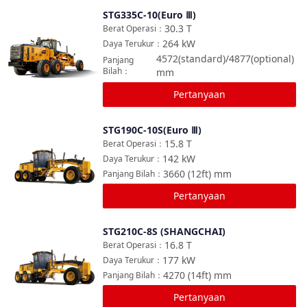
STG335C-10(Euro Ⅲ)
Bandingkan
30.3
T
Berat Operasi
：
264
kW
Daya Terukur
：
4572(standard)/4877(optional)
Panjang
Bilah
：
mm
Pertanyaan
STG190C-10S(Euro Ⅲ)
Bandingkan
15.8
T
Berat Operasi
：
142
kW
Daya Terukur
：
3660 (12ft)
mm
Panjang Bilah
：
Pertanyaan
STG210C-8S (SHANGCHAI)
Bandingkan
16.8
T
Berat Operasi
：
177
kW
Daya Terukur
：
4270 (14ft)
mm
Panjang Bilah
：
Pertanyaan