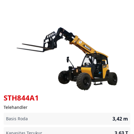
STH844A1
Telehandler
3,42
m
Basis Roda
3,63
T
Kapasitas Terukur