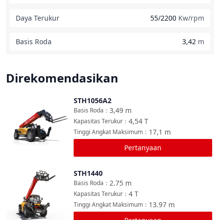
Daya Terukur
55/2200
Kw/rpm
Basis Roda
3,42
m
Direkomendasikan
STH1056A2
Bandingkan
3,49
m
Basis Roda
：
4,54
T
Kapasitas Terukur
：
17,1
m
Tinggi Angkat Maksimum
：
Pertanyaan
STH1440
Bandingkan
2.75
m
Basis Roda
：
4
T
Kapasitas Terukur
：
13.97
m
Tinggi Angkat Maksimum
：