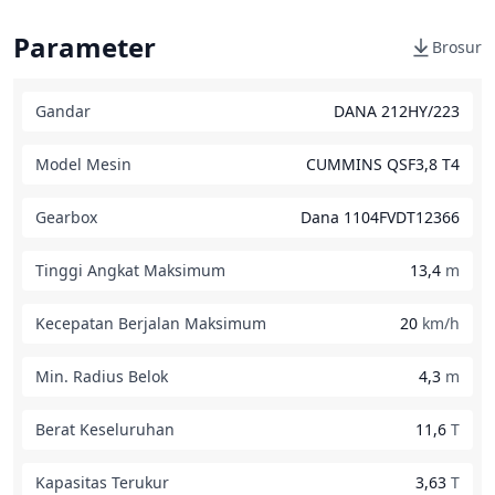
Parameter
Brosur
Gandar
DANA 212HY/223
Model Mesin
CUMMINS QSF3,8 T4
Gearbox
Dana 1104FVDT12366
Tinggi Angkat Maksimum
13,4
m
Kecepatan Berjalan Maksimum
20
km/h
Min. Radius Belok
4,3
m
Berat Keseluruhan
11,6
T
Kapasitas Terukur
3,63
T