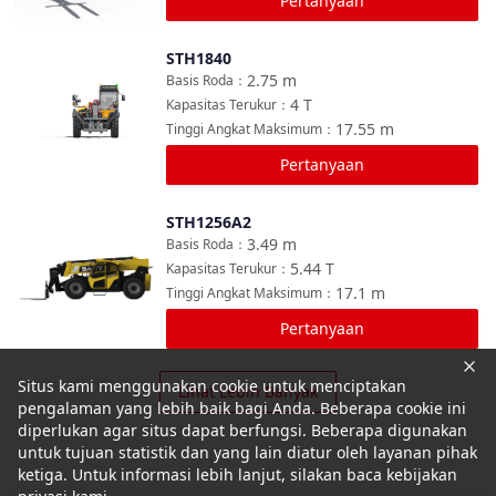
Pertanyaan
STH1840
Bandingkan
2.75
m
Basis Roda
：
4
T
Kapasitas Terukur
：
17.55
m
Tinggi Angkat Maksimum
：
Pertanyaan
STH1256A2
Bandingkan
3.49
m
Basis Roda
：
5.44
T
Kapasitas Terukur
：
17.1
m
Tinggi Angkat Maksimum
：
Pertanyaan
Situs kami menggunakan cookie untuk menciptakan
Lihat Lebih Banyak
pengalaman yang lebih baik bagi Anda. Beberapa cookie ini
diperlukan agar situs dapat berfungsi. Beberapa digunakan
untuk tujuan statistik dan yang lain diatur oleh layanan pihak
ketiga. Untuk informasi lebih lanjut, silakan baca kebijakan