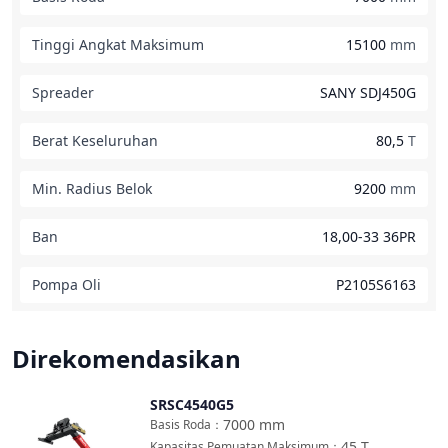
Tinggi Angkat Maksimum
15100
mm
Spreader
SANY SDJ450G
Berat Keseluruhan
80,5
T
Min. Radius Belok
9200
mm
Ban
18,00-33 36PR
Pompa Oli
P2105S6163
Direkomendasikan
SRSC4540G5
Bandingkan
7000
mm
Basis Roda
：
45
T
Kapasitas Pemuatan Maksimum
：