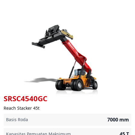
SRSC4540GC
Reach Stacker 45t
7000
mm
Basis Roda
45
T
Kapasitas Pemuatan Maksimum