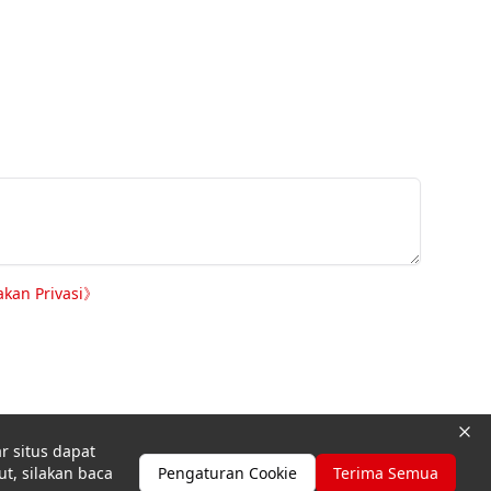
akan Privasi
》
r situs dapat
ut, silakan baca
Pengaturan Cookie
Terima Semua