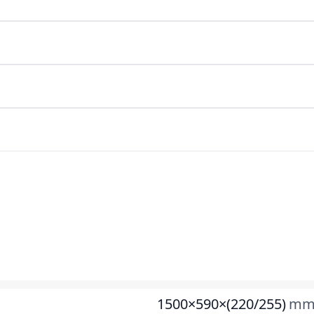
1500×590×(220/255)
m