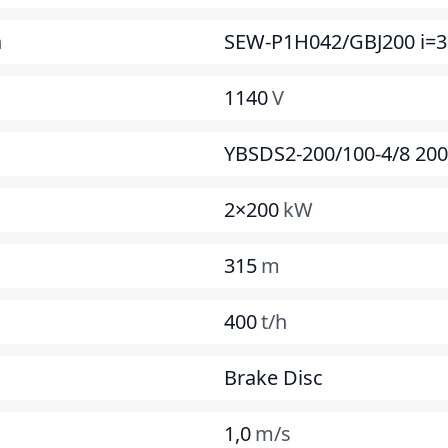
n
SEW-P1H042/GBJ200 i=3
1140
V
YBSDS2-200/100-4/8 20
2×200
kW
315
m
400
t/h
Brake Disc
1,0
m/s