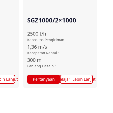
SGZ1000/2×1000
2500
t/h
Kapasitas Pengiriman
：
1,36
m/s
Kecepatan Rantai
：
300
m
Panjang Desain
：
bih Lanjut
Pertanyaan
Pelajari Lebih Lanjut