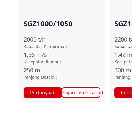
SGZ1000/1050
SGZ1
2000
t/h
2200
t
Kapasitas Pengiriman
：
Kapasita
1,36
m/s
1,42
m
Kecepatan Rantai
：
Kecepata
250
m
300
m
Panjang Desain
：
Panjang 
Pertanyaan
Pelajari Lebih Lanjut
Pert