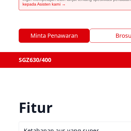
kepada Asisten kami →
Minta Penawaran
Brosu
SGZ630/400
Fitur
Ketahanan aus yang super