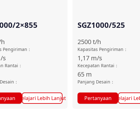
000/2×855
SGZ1000/525
/h
2500
t/h
s Pengiriman
：
Kapasitas Pengiriman
：
/s
1,17
m/s
n Rantai
：
Kecepatan Rantai
：
65
m
Desain
：
Panjang Desain
：
anyaan
Pelajari Lebih Lanjut
Pertanyaan
Pelajari Le