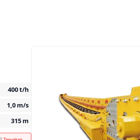
400
t/h
1,0
m/s
315
m
n?
Tanyakan