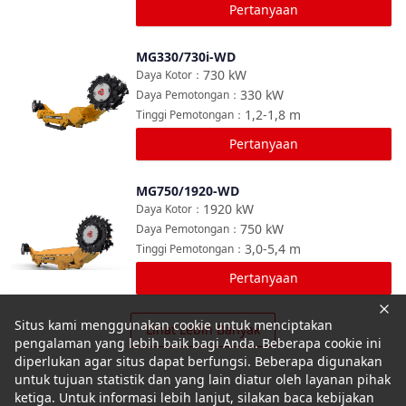
Pertanyaan
MG330/730i-WD
Bandingkan
730
kW
Daya Kotor
：
330
kW
Daya Pemotongan
：
1,2-1,8
m
Tinggi Pemotongan
：
Pertanyaan
MG750/1920-WD
Bandingkan
1920
kW
Daya Kotor
：
750
kW
Daya Pemotongan
：
3,0-5,4
m
Tinggi Pemotongan
：
Pertanyaan
Situs kami menggunakan cookie untuk menciptakan
Lihat Lebih Banyak
pengalaman yang lebih baik bagi Anda. Beberapa cookie ini
diperlukan agar situs dapat berfungsi. Beberapa digunakan
untuk tujuan statistik dan yang lain diatur oleh layanan pihak
ketiga. Untuk informasi lebih lanjut, silakan baca kebijakan