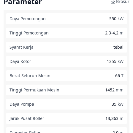
Parameter
Brosur
Daya Pemotongan
550
kW
Tinggi Pemotongan
2,3-4,2
m
Syarat Kerja
tebal
Daya Kotor
1355
kW
Berat Seluruh Mesin
66
T
Tinggi Permukaan Mesin
1452
mm
Daya Pompa
35
kW
Jarak Pusat Roller
13,363
m
Diameter Roller
2,0
m