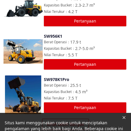
2.3-2.7
m³
Kapasitas Bucket
：
4.2
T
Nilai Terukur
：
Pertanyaan
SW956K1
Bandingkan
17.9
t
Berat Operasi
：
2.7-5.0
m³
Kapasitas Bucket
：
5.5
T
Nilai Terukur
：
Pertanyaan
SW978K1Pro
Bandingkan
25.5
t
Berat Operasi
：
4.5
m³
Kapasitas Bucket
：
7.5
T
Nilai Terukur
：
Pertanyaan
Situs kami menggunakan cookie untuk menciptakan
Lihat Lebih Banyak
pengalaman yang lebih baik bagi Anda. Beberapa cookie ini