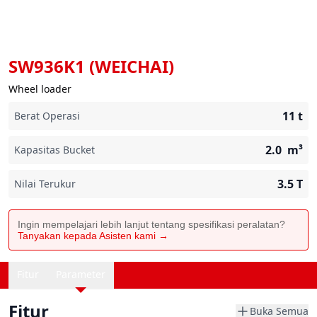
SW936K1 (WEICHAI)
Wheel loader
11
t
Berat Operasi
2.0
m³
Kapasitas Bucket
3.5
T
Nilai Terukur
Ingin mempelajari lebih lanjut tentang spesifikasi peralatan?
Tanyakan kepada Asisten kami →
Fitur
Parameter
Fitur
Buka Semua