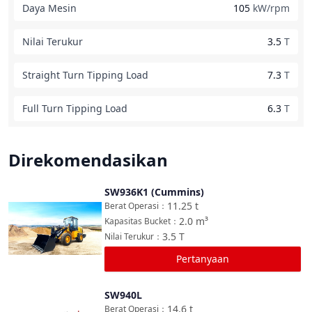
Daya Mesin
105
kW/rpm
Nilai Terukur
3.5
T
Straight Turn Tipping Load
7.3
T
Full Turn Tipping Load
6.3
T
Direkomendasikan
SW936K1 (Cummins)
Bandingkan
11.25
t
Berat Operasi
：
2.0
m³
Kapasitas Bucket
：
3.5
T
Nilai Terukur
：
Pertanyaan
SW940L
Bandingkan
14.6
t
Berat Operasi
：