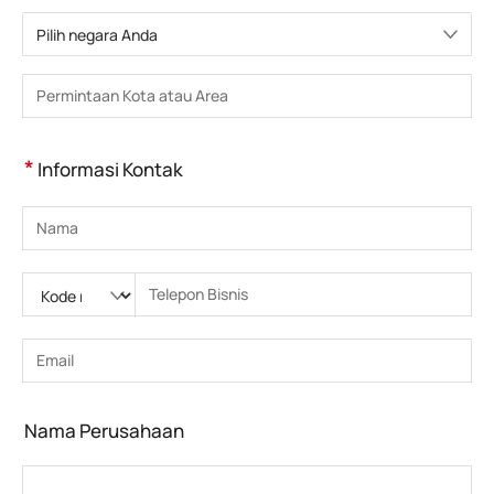
Pilih negara Anda
Pilih negara
Masukkan Kota atau Wilayah
*
Informasi Kontak
Masukkan nama
Silakan masukkan Kode nasional
Silakan masukkan kode area
Masukkan nomor telepon
Masukkan nomor telepon yang benar(8-15)
Masukkan alamat email
Masukkan alamat email yang benar
Nama Perusahaan