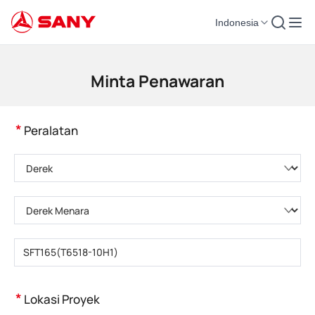
Indonesia
Mesin Konstruksi | Peralatan Beton | Derek Konstruksi - SANY Group
Minta Penawaran
*
Peralatan
Pilih kategori produk
Pilih tipe produk
Masukkan model produk
*
Lokasi Proyek