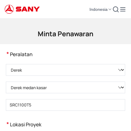
Indonesia
Mesin Konstruksi | Peralatan Beton | Derek Konstruksi - SANY Group
Minta Penawaran
*
Peralatan
Pilih kategori produk
Pilih tipe produk
Masukkan model produk
*
Lokasi Proyek