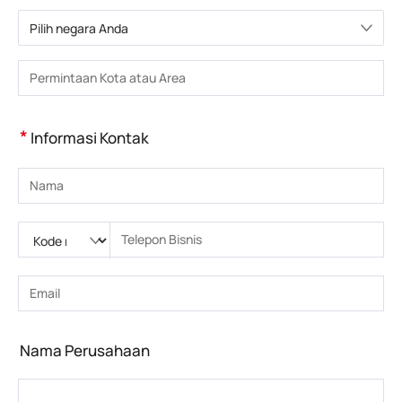
Pilih negara Anda
Pilih negara
Masukkan Kota atau Wilayah
*
Informasi Kontak
Masukkan nama
Silakan masukkan Kode nasional
Silakan masukkan kode area
Masukkan nomor telepon
Masukkan nomor telepon yang benar(8-15)
Masukkan alamat email
Masukkan alamat email yang benar
Nama Perusahaan