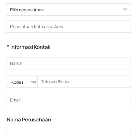
Pilih negara Anda
Pilih negara
Masukkan Kota atau Wilayah
*
Informasi Kontak
Masukkan nama
Silakan masukkan Kode nasional
Silakan masukkan kode area
Masukkan nomor telepon
Masukkan nomor telepon yang benar(8-15)
Masukkan alamat email
Masukkan alamat email yang benar
Nama Perusahaan