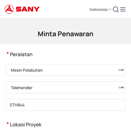
Indonesia
Mesin Konstruksi | Peralatan Beton | Derek Konstruksi - SANY Group
Minta Penawaran
*
Peralatan
Pilih kategori produk
Pilih tipe produk
Masukkan model produk
*
Lokasi Proyek