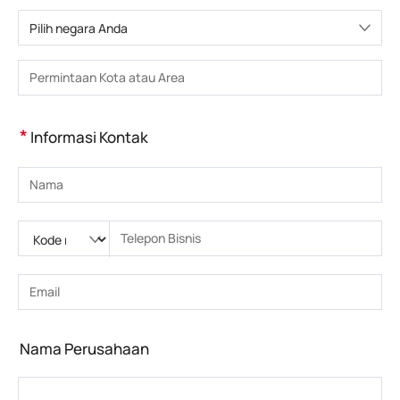
Pilih negara Anda
Pilih negara
Masukkan Kota atau Wilayah
*
Informasi Kontak
Masukkan nama
Silakan masukkan Kode nasional
Silakan masukkan kode area
Masukkan nomor telepon
Masukkan nomor telepon yang benar(8-15)
Masukkan alamat email
Masukkan alamat email yang benar
Nama Perusahaan