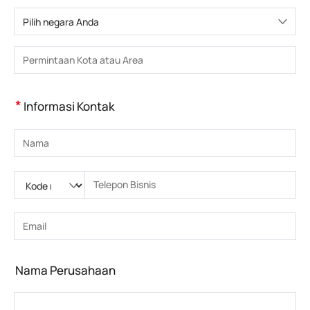
Pilih negara Anda
Pilih negara
Masukkan Kota atau Wilayah
*
Informasi Kontak
Masukkan nama
Silakan masukkan Kode nasional
Silakan masukkan kode area
Masukkan nomor telepon
Masukkan nomor telepon yang benar(8-15)
Masukkan alamat email
Masukkan alamat email yang benar
Nama Perusahaan