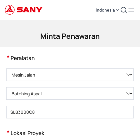
Indonesia
Mesin Konstruksi | Peralatan Beton | Derek Konstruksi - SANY Group
Minta Penawaran
*
Peralatan
Pilih kategori produk
Pilih tipe produk
Masukkan model produk
*
Lokasi Proyek